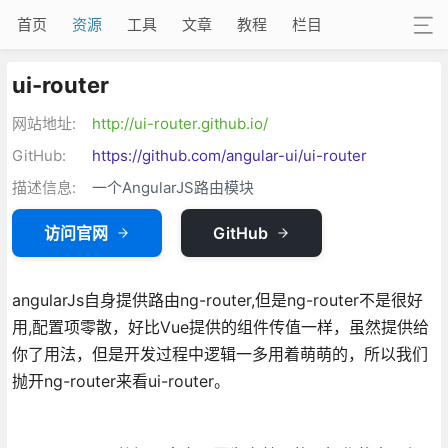
首页
资源
工具
文章
教程
栏目
ui-router
网站地址:
http://ui-router.github.io/
GitHub:
https://github.com/angular-ui/ui-router
描述信息:
一个AngularJS路由模块
访问官网
GitHub
angularJs自身提供路由ng-router,但是ng-router不是很好
用,配置项零散，好比Vue提供的组件传值一样，虽然提供给
你了用法，但是开发过程中逻辑一多用着萌萌的，所以我们
抛开ng-router来看ui-router。