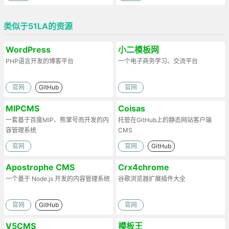
类似于51LA的资源
WordPress
小二模板网
PHP语言开发的博客平台
一个电子商务学习、交流平台
官网
GitHub
官网
MIPCMS
Coisas
一套基于百度MIP、熊掌号而开发的内
托管在GitHub上的静态网站客户端
容管理系统
CMS
官网
官网
GitHub
Apostrophe CMS
Crx4chrome
一个基于 Node.js 开发的内容管理系统
谷歌浏览器扩展插件大全
官网
GitHub
官网
V5CMS
模板王