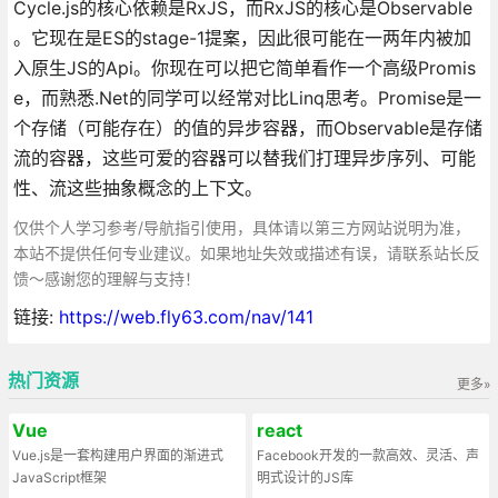
Cycle.js的核心依赖是RxJS，而RxJS的核心是Observable
。它现在是ES的stage-1提案，因此很可能在一两年内被加
入原生JS的Api。你现在可以把它简单看作一个高级Promis
e，而熟悉.Net的同学可以经常对比Linq思考。Promise是一
个存储（可能存在）的值的异步容器，而Observable是存储
流的容器，这些可爱的容器可以替我们打理异步序列、可能
性、流这些抽象概念的上下文。
仅供个人学习参考/导航指引使用，具体请以第三方网站说明为准，
本站不提供任何专业建议。如果地址失效或描述有误，请联系站长反
馈～感谢您的理解与支持！
链接:
https://web.fly63.com/nav/141
热门资源
更多»
Vue
react
Vue.js是一套构建用户界面的渐进式
Facebook开发的一款高效、灵活、声
JavaScript框架
明式设计的JS库