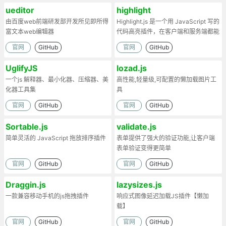
ueditor
highlight
由百度web前端研发部开发所见即所得
Highlight.js 是一个用 JavaScript 写的
富文本web编辑器
代码高亮插件，在客户端和服务端都能
工作。
官网
GitHub
官网
GitHub
UglifyJS
lozad.js
一个js 解释器、最小化器、压缩器、美
高性能,轻量级,可配置的懒加载图片工
化器工具集
具
官网
GitHub
官网
GitHub
Sortable.js
validate.js
简单灵活的 JavaScript 拖放排序插件
表单提供了强大的验证功能,让客户端
表单验证变得更简单
官网
GitHub
官网
GitHub
Draggin.js
lazysizes.js
一款兼容移动手机的js拖拽插件
响应式图像延迟加载JS插件【懒加
载】
官网
GitHub
官网
GitHub