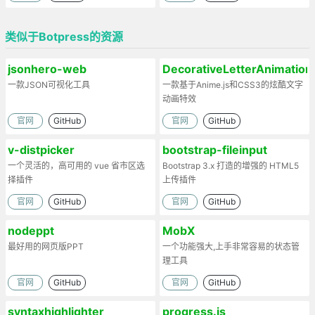
类似于Botpress的资源
jsonhero-web
DecorativeLetterAnimation
一款JSON可视化工具
一款基于Anime.js和CSS3的炫酷文字
动画特效
官网
GitHub
官网
GitHub
v-distpicker
bootstrap-fileinput
一个灵活的，高可用的 vue 省市区选
Bootstrap 3.x 打造的增强的 HTML5
择插件
上传插件
官网
GitHub
官网
GitHub
nodeppt
MobX
最好用的网页版PPT
一个功能强大,上手非常容易的状态管
理工具
官网
GitHub
官网
GitHub
syntaxhighlighter
progress.js