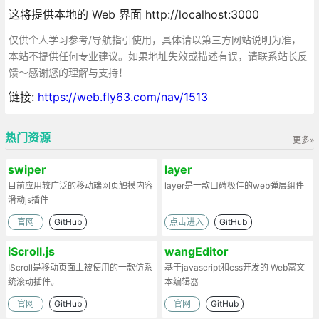
这将提供本地的 Web 界面 http://localhost:3000
仅供个人学习参考/导航指引使用，具体请以第三方网站说明为准，
本站不提供任何专业建议。如果地址失效或描述有误，请联系站长反
馈～感谢您的理解与支持！
链接:
https://web.fly63.com/nav/1513
热门资源
更多»
swiper
layer
目前应用较广泛的移动端网页触摸内容
layer是一款口碑极佳的web弹层组件
滑动js插件
官网
GitHub
点击进入
GitHub
iScroll.js
wangEditor
IScroll是移动页面上被使用的一款仿系
基于javascript和css开发的 Web富文
统滚动插件。
本编辑器
官网
GitHub
官网
GitHub