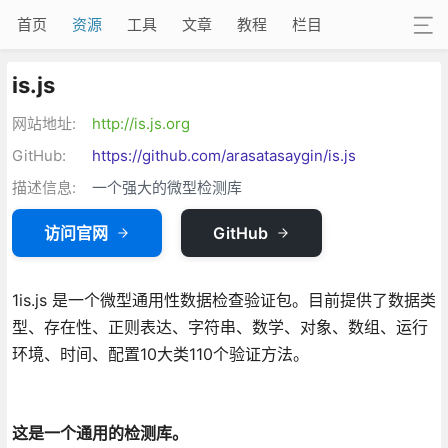
首页
资源
工具
文章
教程
栏目
is.js
网站地址:
http://is.js.org
GitHub:
https://github.com/arasatasaygin/is.js
描述信息:
一个强大的微型检测库
访问官网
GitHub
1is.js 是一个微型通用性数据检查验证包。目前提供了数据类
型、存在性、正则表达、字符串、数学、对象、数组、运行
环境、时间、配置10大类110个验证方法。
这是一个通用的检测库。