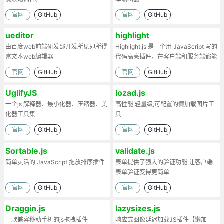
官网
GitHub
官网
GitHub
ueditor
highlight
由百度web前端研发部开发所见即所得
Highlight.js 是一个用 JavaScript 写的
富文本web编辑器
代码高亮插件，在客户端和服务端都能
工作。
官网
GitHub
官网
GitHub
UglifyJS
lozad.js
一个js 解释器、最小化器、压缩器、美
高性能,轻量级,可配置的懒加载图片工
化器工具集
具
官网
GitHub
官网
GitHub
Sortable.js
validate.js
简单灵活的 JavaScript 拖放排序插件
表单提供了强大的验证功能,让客户端
表单验证变得更简单
官网
GitHub
官网
GitHub
Draggin.js
lazysizes.js
一款兼容移动手机的js拖拽插件
响应式图像延迟加载JS插件【懒加