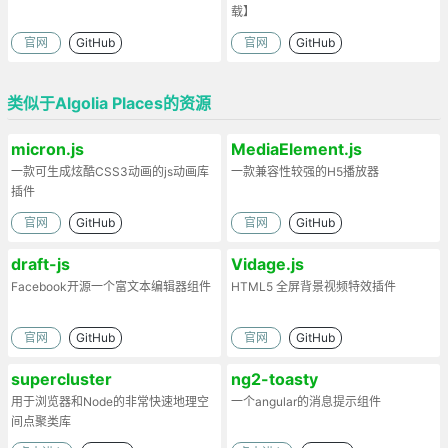
载】
官网
GitHub
官网
GitHub
类似于Algolia Places的资源
micron.js
MediaElement.js
一款可生成炫酷CSS3动画的js动画库
一款兼容性较强的H5播放器
插件
官网
GitHub
官网
GitHub
draft-js
Vidage.js
Facebook开源一个富文本编辑器组件
HTML5 全屏背景视频特效插件
官网
GitHub
官网
GitHub
supercluster
ng2-toasty
用于浏览器和Node的非常快速地理空
一个angular的消息提示组件
间点聚类库