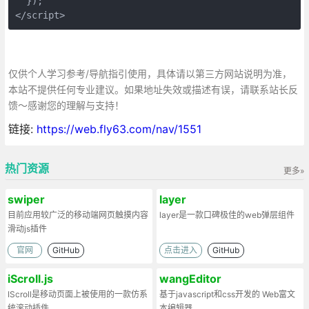
  });

</script>
仅供个人学习参考/导航指引使用，具体请以第三方网站说明为准，
本站不提供任何专业建议。如果地址失效或描述有误，请联系站长反
馈～感谢您的理解与支持！
链接:
https://web.fly63.com/nav/1551
热门资源
更多»
swiper
layer
目前应用较广泛的移动端网页触摸内容
layer是一款口碑极佳的web弹层组件
滑动js插件
官网
GitHub
点击进入
GitHub
iScroll.js
wangEditor
IScroll是移动页面上被使用的一款仿系
基于javascript和css开发的 Web富文
统滚动插件。
本编辑器