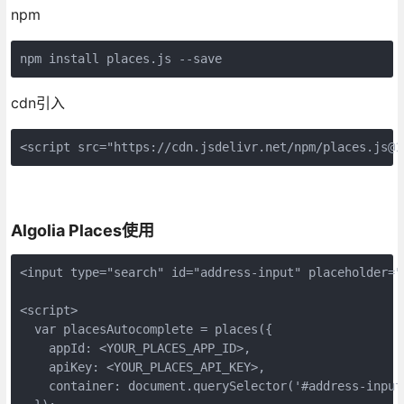
npm
npm install places.js --save
cdn引入
<script src="https://cdn.jsdelivr.net/npm/places.js@1
Algolia Places使用
<input type="search" id="address-input" placeholder="
<script>

  var placesAutocomplete = places({

    appId: <YOUR_PLACES_APP_ID>,

    apiKey: <YOUR_PLACES_API_KEY>,

    container: document.querySelector('#address-input'