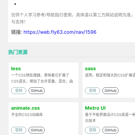
仅供个人学习参考/导航指引使用，具体请以第三方网站说明为准
与支持！
链接:
https://web.fly63.com/nav/1596
热门资源
less
sass
一个CSS预处理器，意味着它扩展了
成熟、稳定和强大的CSS扩展
CSS语言，增加了允许变量，混合，函
数和许多其他技术的功能
官网
GitHub
官网
GitHub
animate.css
Metro UI
齐全的CSS3动画库
基于平板界面设计CSS库是一
示技术
官网
GitHub
官网
GitHub