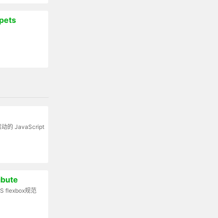
pets
 JavaScript
ibute
flexbox规范