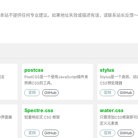
，本站不提供任何专业建议。如果地址失效或描述有误，请联系站长反馈
postcss
stylus
语言
PostCSS是一个使用JavaScript插件来
Stylus是一个高效、
转换CSS的工具。
CSS预处理器
官网
GitHub
官网
GitHub
Spectre.css
water.css
种界面展
轻量响应式 CSS 框架
只需添加CSS框架即
定义元素类
官网
GitHub
官网
GitHub