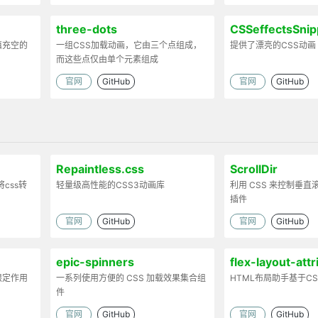
three-dots
CSSeffectsSnip
填充空的
一组CSS加载动画，它由三个点组成，
提供了漂亮的CSS动画
而这些点仅由单个元素组成
官网
GitHub
官网
GitHub
Repaintless.css
ScrollDir
css转
轻量级高性能的CSS3动画库
利用 CSS 来控制垂直滚动的
插件
官网
GitHub
官网
GitHub
epic-spinners
flex-layout-attr
限定作用
一系列使用方便的 CSS 加载效果集合组
HTML布局助手基于CSS 
件
官网
GitHub
官网
GitHub