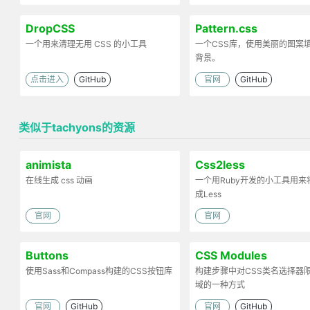
DropCSS
Pattern.css
一个用来清理无用 CSS 的小工具
一个CSS库，使用美丽的图案
背景。
点击进入
GitHub
官网
GitHub
类似于tachyons的资源
animista
Css2less
在线生成 css 动画
一个用Ruby开发的小工具用来将
成Less
官网
官网
Buttons
CSS Modules
使用Sass和Compass构建的CSS按钮库
构建步骤中对CSS类名选择器
域的一种方式
官网
GitHub
官网
GitHub