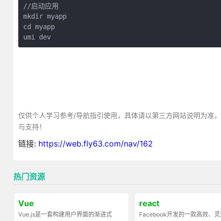
//启动应用

mkdir myapp  

cd myapp  

umi dev
仅供个人学习参考/导航指引使用，具体请以第三方网站说明为准
与支持！
链接:
https://web.fly63.com/nav/162
热门资源
Vue
react
Vue.js是一套构建用户界面的渐进式
Facebook开发的一款高效、