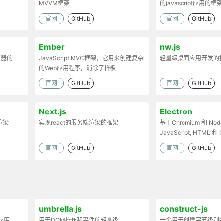
MVVM框架
的javascript应用的框
官网
GitHub
官网
GitHub
Ember
nw.js
览器的
JavaScript MVC框架，它用来创建复杂
轻量级桌面应用开发的
的Web应用程序，消除了样板
官网
GitHub
官网
GitHub
Next.js
Electron
渲染
实现react的服务端渲染的框架
基于Chromium 和 Node
JavaScript, HTML
的桌面应用
官网
GitHub
官网
GitHub
umbrella.js
construct-js
ok库
用于DOM操作和事件的轻量级
一个用于创建字节级别