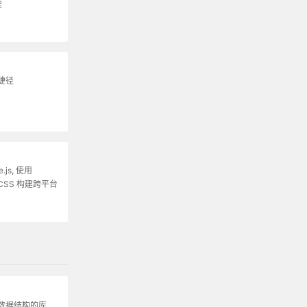
架
捷径
.js, 使用
 和 CSS 构建跨平台
数据结构的库