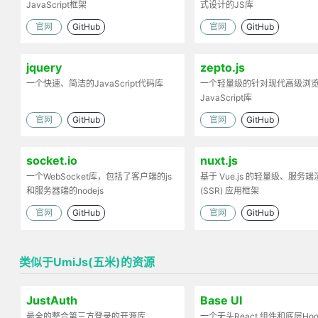
JavaScript框架
式设计的JS库
官网
GitHub
官网
GitHub
jquery
zepto.js
一个快速、简洁的JavaScript代码库
一个轻量级的针对现代高级浏
JavaScript库
官网
GitHub
官网
GitHub
socket.io
nuxt.js
一个WebSocket库，包括了客户端的js
基于 Vue.js 的轻量级、服务端
和服务器端的nodejs
(SSR) 应用框架
官网
GitHub
官网
GitHub
类似于UmiJs(五米)的资源
JustAuth
Base UI
最全的整合第三方登录的开源库
一个无头React 组件和底层Ho