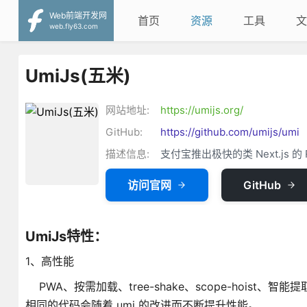
Web前端开发网
首页
资源
工具
文
web.fly63.com
UmiJs(五米)
网站地址:
https://umijs.org/
GitHub:
https://github.com/umijs/umi
描述信息:
支付宝推出极快的类 Next.js 的 
访问官网
GitHub
UmiJs特性：
1、高性能
PWA、按需加载、tree-shake、scope-hoist、智能提取公共
相同的代码会随着 umi 的改进而不断提升性能。