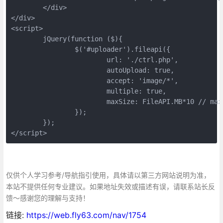
	</div>

</div>

<script>

	jQuery(function ($){

		$('#uploader').fileapi({

			url: './ctrl.php',

			autoUpload: true,

			accept: 'image/*',

			multiple: true,

			maxSize: FileAPI.MB*10 // max file size

		});

	});

</script>
仅供个人学习参考/导航指引使用，具体请以第三方网站说明为准，
本站不提供任何专业建议。如果地址失效或描述有误，请联系站长反
馈～感谢您的理解与支持！
链接:
https://web.fly63.com/nav/1754