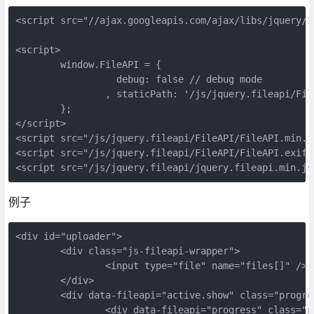
<script src="//ajax.googleapis.com/ajax/libs/jquery/1
<script>

	window.FileAPI = {

		  debug: false // debug mode

		, staticPath: '/js/jquery.fileapi/FileAPI/' // path to *.swf

	};

</script>

<script src="/js/jquery.fileapi/FileAPI/FileAPI.min.js
<script src="/js/jquery.fileapi/FileAPI/FileAPI.exif.j
<script src="/js/jquery.fileapi/jquery.fileapi.min.js
例子
<div id="uploader">

	<div class="js-fileapi-wrapper">

		<input type="file" name="files[]" />

	</div>

	<div data-fileapi="active.show" class="progress">

		<div data-fileapi="progress" class="progress__bar"></div>
