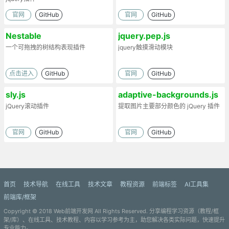
官网
GitHub
官网
GitHub
Nestable
jquery.pep.js
一个可拖拽的树结构表现插件
jquery触摸滑动模块
点击进入
GitHub
官网
GitHub
sly.js
adaptive-backgrounds.js
jQuery滚动插件
提取图片主要部分颜色的 jQuery 插件
官网
GitHub
官网
GitHub
首页
技术导航
在线工具
技术文章
教程资源
前端标签
AI工具集
前端库/框架