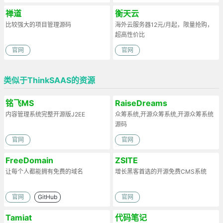
禅道
衡天云
比较强大的项目管理源码
海外云服务器12元/月起，限量抢购，
超高性价比
官网
官网
类似于ThinkSAAS的资源
铭飞MS
RaiseDreams
内容管理系统完整开源版J2EE
众筹系统,开源众筹系统,开源众筹系统
源码
官网
官网
FreeDomain
ZSITE
让每个人都能拥有免费的域名
增长黑客首选的开源免费CMS系统
官网
GitHub
官网
Tamiat
代码笔记