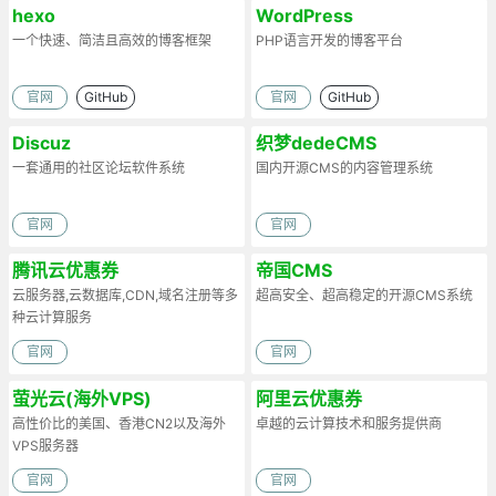
hexo
WordPress
一个快速、简洁且高效的博客框架
PHP语言开发的博客平台
官网
GitHub
官网
GitHub
Discuz
织梦dedeCMS
一套通用的社区论坛软件系统
国内开源CMS的内容管理系统
官网
官网
腾讯云优惠券
帝国CMS
云服务器,云数据库,CDN,域名注册等多
超高安全、超高稳定的开源CMS系统
种云计算服务
官网
官网
萤光云(海外VPS)
阿里云优惠券
高性价比的美国、香港CN2以及海外
卓越的云计算技术和服务提供商
VPS服务器
官网
官网