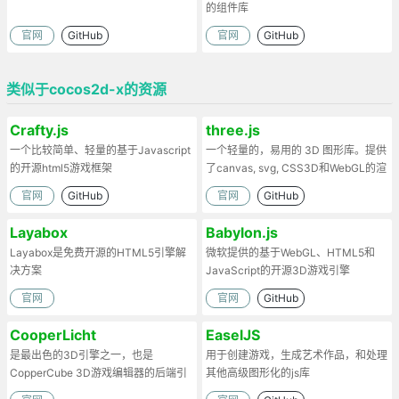
的组件库
官网
GitHub
官网
GitHub
类似于cocos2d-x的资源
Crafty.js
three.js
一个比较简单、轻量的基于Javascript
一个轻量的，易用的 3D 图形库。提供
的开源html5游戏框架
了canvas, svg, CSS3D和WebGL的渲
染器
官网
GitHub
官网
GitHub
Layabox
Babylon.js
Layabox是免费开源的HTML5引擎解
微软提供的基于WebGL、HTML5和
决方案
JavaScript的开源3D游戏引擎
官网
官网
GitHub
CooperLicht
EaselJS
是最出色的3D引擎之一，也是
用于创建游戏，生成艺术作品，和处理
CopperCube 3D游戏编辑器的后端引
其他高级图形化的js库
擎。