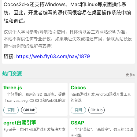
Cocos2d-x还支持Windows、Mac和Linux等桌面操作系
统，因此，开发者编写的源代码很容易在桌面操作系统中编
辑和调试。
仅供个人学习参考/导航指引使用，具体请以第三方网站说明为准，
本站不提供任何专业建议。如果地址失效或描述有误，请联系站长反
馈～感谢您的理解与支持！
链接:
https://web.fly63.com/nav/1879
热门资源
更多»
three.js
Cocos
一个轻量的，易用的 3D 图形库。提供
html5游戏开发,Android游戏开发工具
了canvas, svg, CSS3D和WebGL的渲
的首选
染器
官网
GitHub
官网
GitHub
egret白鹭引擎
GSAP
Egret是一套HTML5游戏开发解决方案
一个“轻量级”、“高效率”、强大的2D动
画引擎