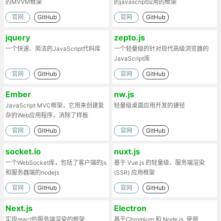
的MVVM框架
的javascript应用的框架
官网
GitHub
官网
GitHub
jquery
zepto.js
一个快速、简洁的JavaScript代码库
一个轻量级的针对现代高级浏览器的
JavaScript库
官网
GitHub
官网
GitHub
Ember
nw.js
JavaScript MVC框架，它用来创建复
轻量级桌面应用开发的捷径
杂的Web应用程序，消除了样板
官网
GitHub
官网
GitHub
socket.io
nuxt.js
一个WebSocket库，包括了客户端的js
基于 Vue.js 的轻量级、服务端渲染
和服务器端的nodejs
(SSR) 应用框架
官网
GitHub
官网
GitHub
Next.js
Electron
实现react的服务端渲染的框架
基于Chromium 和 Node.js, 使用