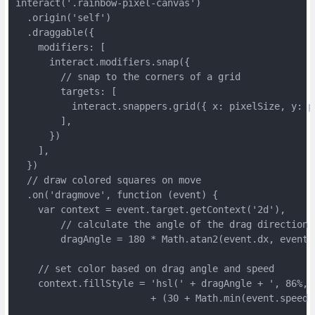
interact('.rainbow-pixel-canvas')

  .origin('self')

  .draggable({

    modifiers: [

      interact.modifiers.snap({

        // snap to the corners of a grid

        targets: [

          interact.snappers.grid({ x: pixelSize, y: pi
        ],

      })

    ],

  })

  // draw colored squares on move

  .on('dragmove', function (event) {

    var context = event.target.getContext('2d'),

        // calculate the angle of the drag direction

        dragAngle = 180 * Math.atan2(event.dx, event.d
    // set color based on drag angle and speed

    context.fillStyle = 'hsl(' + dragAngle + ', 86%, '
                        + (30 + Math.min(event.speed 