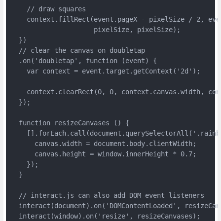
    // draw squares

    context.fillRect(event.pageX - pixelSize / 2, eve
                     pixelSize, pixelSize);

  })

  // clear the canvas on doubletap

  .on('doubletap', function (event) {

    var context = event.target.getContext('2d');

    context.clearRect(0, 0, context.canvas.width, cont
  });

  function resizeCanvases () {

    [].forEach.call(document.querySelectorAll('.rainb
      canvas.width = document.body.clientWidth;

      canvas.height = window.innerHeight * 0.7;

    });

  }

  // interact.js can also add DOM event listeners

  interact(document).on('DOMContentLoaded', resizeCanv
  interact(window).on('resize', resizeCanvases);