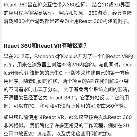
React 360旨在将交互性带入360空间。 结合2D或3D界面
的应用程序很容易实现。 照片和视频，360游览，经典冒险
游戏和3D棋盘游戏都是迄今为止用React 360构建的例子。
React 360和React VR有啥区别？
早在2017年，Facebook和Oculus开源了一个叫React VR的
js库，用来在浏览器上创建3D和VR内容的。与此同时，Ocu
lus开始使用该框架的原生C ++版本来构建自己的第一方应
用程序。随着时间的推移，两个项目的API在我们解决框架
的不同需求时出现了分歧。 为了避免两个系统之间的混淆，
开源框架已经更名为“React 360”，它更好地反映了它的用
例：可以在PC，移动和VR设备上使用的沉浸式360体验。
如果您以前使用过React VR，那么您应该会发现React 360
非常相似。 我们简化了许多更常见的工作流程，例如在3D
空间中放置2D UI元素，以及优化这些用例的性能。