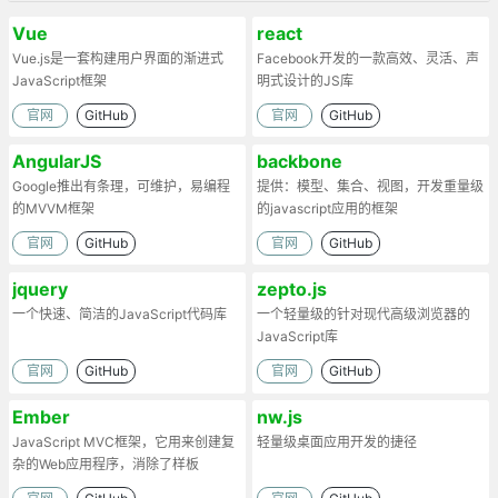
Vue
react
Vue.js是一套构建用户界面的渐进式
Facebook开发的一款高效、灵活、声
JavaScript框架
明式设计的JS库
官网
GitHub
官网
GitHub
AngularJS
backbone
Google推出有条理，可维护，易编程
提供：模型、集合、视图，开发重量级
的MVVM框架
的javascript应用的框架
官网
GitHub
官网
GitHub
jquery
zepto.js
一个快速、简洁的JavaScript代码库
一个轻量级的针对现代高级浏览器的
JavaScript库
官网
GitHub
官网
GitHub
Ember
nw.js
JavaScript MVC框架，它用来创建复
轻量级桌面应用开发的捷径
杂的Web应用程序，消除了样板