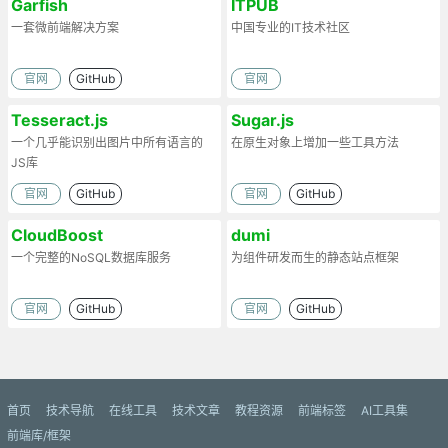
Garfish
ITPUB
一套微前端解决方案
中国专业的IT技术社区
官网
GitHub
官网
Tesseract.js
Sugar.js
一个几乎能识别出图片中所有语言的
在原生对象上增加一些工具方法
JS库
官网
GitHub
官网
GitHub
CloudBoost
dumi
一个完整的NoSQL数据库服务
为组件研发而生的静态站点框架
官网
GitHub
官网
GitHub
首页
技术导航
在线工具
技术文章
教程资源
前端标签
AI工具集
前端库/框架