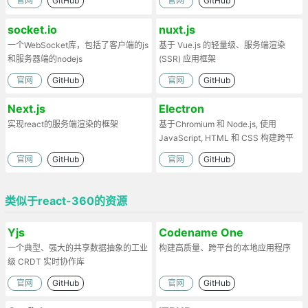
官网
GitHub
官网
GitHub
socket.io
nuxt.js
一个WebSocket库，包括了客户端的js
基于 Vue.js 的轻量级、服务端渲染
和服务器端的nodejs
(SSR) 应用框架
官网
GitHub
官网
GitHub
Next.js
Electron
实现react的服务端渲染的框架
基于Chromium 和 Node.js, 使用
JavaScript, HTML 和 CSS 构建跨平
台的桌面应用
官网
GitHub
官网
GitHub
类似于react-360的资源
Yjs
Codename One
一个典型、强大的共享数据抽象的工业
构建高质量、跨平台的本地应用程序
级 CRDT 实时协作库
官网
GitHub
官网
GitHub