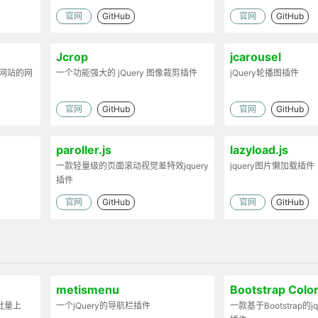
官网
GitHub
官网
GitHub
Jcrop
jcarousel
st网站的网
一个功能强大的 jQuery 图像裁剪插件
jQuery轮播图插件
官网
GitHub
官网
GitHub
paroller.js
lazyload.js
一款轻量级的页面滚动视觉差特效jquery
jquery图片懒加载插件
插件
官网
GitHub
官网
GitHub
metismenu
Bootstrap Color
持批量上
一个jQuery的导航栏插件
一款基于Bootstrap的