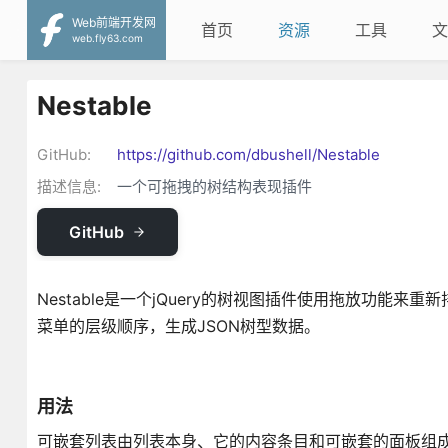
Web前端开发网
首页
资源
工具
文
web.fly63.com
Nestable
GitHub:
https://github.com/dbushell/Nestable
描述信息:
一个可拖拽的树结构表现插件
GitHub
Nestable是一个jQuery的树视图插件使用拖放功能来
菜单的层级顺序，生成JSON树型数据。
用法
可嵌套列表由列表本身、它的内容条目和可嵌套的面板组成。注意 使用