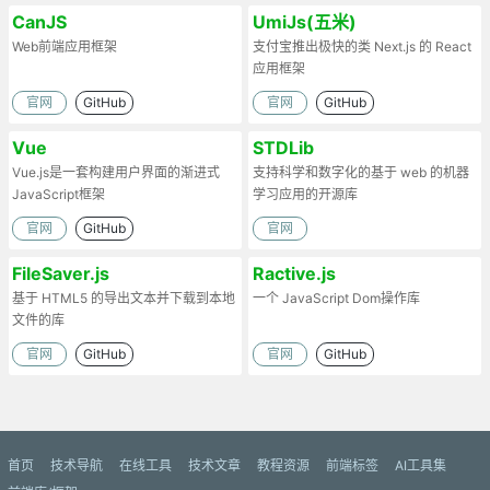
CanJS
UmiJs(五米)
Web前端应用框架
支付宝推出极快的类 Next.js 的 React
应用框架
官网
GitHub
官网
GitHub
Vue
STDLib
Vue.js是一套构建用户界面的渐进式
支持科学和数字化的基于 web 的机器
JavaScript框架
学习应用的开源库
官网
GitHub
官网
FileSaver.js
Ractive.js
基于 HTML5 的导出文本并下载到本地
一个 JavaScript Dom操作库
文件的库
官网
GitHub
官网
GitHub
首页
技术导航
在线工具
技术文章
教程资源
前端标签
AI工具集