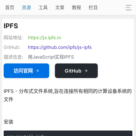
首页
资源
工具
文章
教程
栏目
IPFS
网站地址:
https://js.ipfs.io
GitHub:
https://github.com/ipfs/js-ipfs
描述信息:
用JavaScript实现IPFS
访问官网
GitHub
IPFS - 分布式文件系统,旨在连接所有相同的计算设备系统的
文件
安装