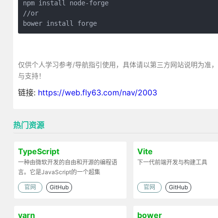
npm install node-forge

//or

bower install forge
仅供个人学习参考/导航指引使用，具体请以第三方网站说明为准
与支持！
链接:
https://web.fly63.com/nav/2003
热门资源
TypeScript
Vite
一种由微软开发的自由和开源的编程语
下一代前端开发与构建工具
言。它是JavaScript的一个超集
官网
GitHub
官网
GitHub
yarn
bower