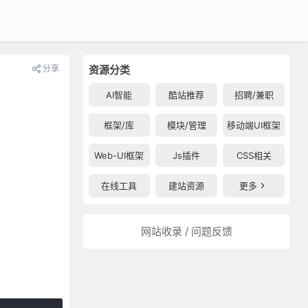
分享
资源分类
AI智能
酷站推荐
招聘/兼职
框架/库
模块/管理
移动端UI框架
Web-UI框架
Js插件
CSS相关
在线工具
建站资源
更多
网站收录 / 问题反馈