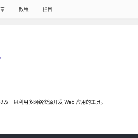
章
教程
栏目
e
程序以及一组利用多网络资源开发 Web 应用的工具。