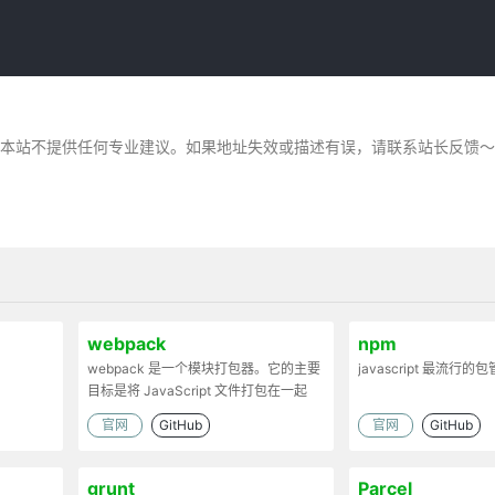
，本站不提供任何专业建议。如果地址失效或描述有误，请联系站长反馈
webpack
npm
webpack 是一个模块打包器。它的主要
javascript 最流行的
目标是将 JavaScript 文件打包在一起
官网
GitHub
官网
GitHub
grunt
Parcel