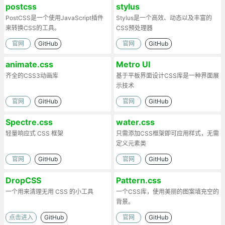
postcss
stylus
PostCSS是一个使用JavaScript插件
Stylus是一个高效、动态以及丰富的
来转换CSS的工具。
CSS预处理器
官网
GitHub
官网
GitHub
animate.css
Metro UI
齐全的CSS3动画库
基于平板界面设计CSS库是一种界面展
示技术
官网
GitHub
官网
GitHub
Spectre.css
water.css
轻量响应式 CSS 框架
只需添加CSS框架即可应用样式，无需
定义元素类
官网
GitHub
官网
GitHub
DropCSS
Pattern.css
一个用来清理无用 CSS 的小工具
一个CSS库，使用美丽的图案填充空的
背景。
点击进入
GitHub
官网
GitHub