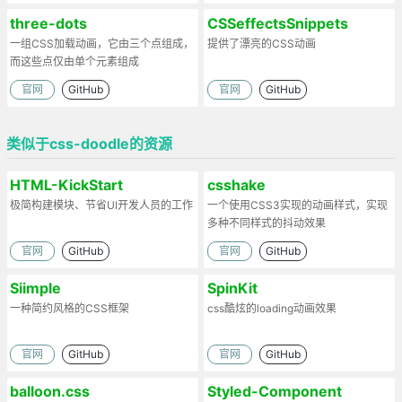
three-dots
CSSeffectsSnippets
一组CSS加载动画，它由三个点组成，
提供了漂亮的CSS动画
而这些点仅由单个元素组成
官网
GitHub
官网
GitHub
类似于css-doodle的资源
HTML-KickStart
csshake
极简构建模块、节省UI开发人员的工作
一个使用CSS3实现的动画样式，实现
多种不同样式的抖动效果
官网
GitHub
官网
GitHub
Siimple
SpinKit
一种简约风格的CSS框架
css酷炫的loading动画效果
官网
GitHub
官网
GitHub
balloon.css
Styled-Component