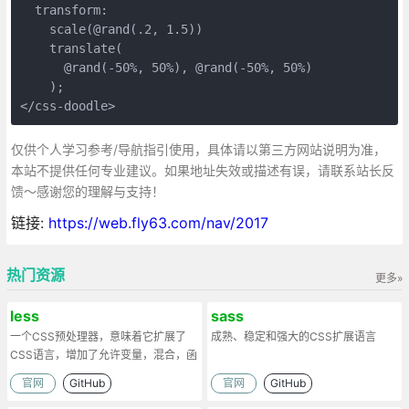
  transform:

    scale(@rand(.2, 1.5))

    translate(

      @rand(-50%, 50%), @rand(-50%, 50%)

    );

</css-doodle>
仅供个人学习参考/导航指引使用，具体请以第三方网站说明为准，
本站不提供任何专业建议。如果地址失效或描述有误，请联系站长反
馈～感谢您的理解与支持！
链接:
https://web.fly63.com/nav/2017
热门资源
更多»
less
sass
一个CSS预处理器，意味着它扩展了
成熟、稳定和强大的CSS扩展语言
CSS语言，增加了允许变量，混合，函
数和许多其他技术的功能
官网
GitHub
官网
GitHub