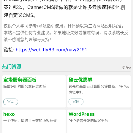
案？那么，CannerCMS所做的就是让许多云快速轻松地创
建自定义CMS。
仅供个人学习参考/导航指引使用，具体请以第三方网站说明为准，
本站不提供任何专业建议。如果地址失效或描述有误，请联系站长反
馈～感谢您的理解与支持！
链接:
https://web.fly63.com/nav/2191
热门资源
更多»
宝塔服务器面板
硅云优惠券
简单好用的服务器运维面板
领先的基础云计算服务提供商，PHP云
虚拟主机
官网
官网
hexo
WordPress
一个快速、简洁且高效的博客框架
PHP语言开发的博客平台