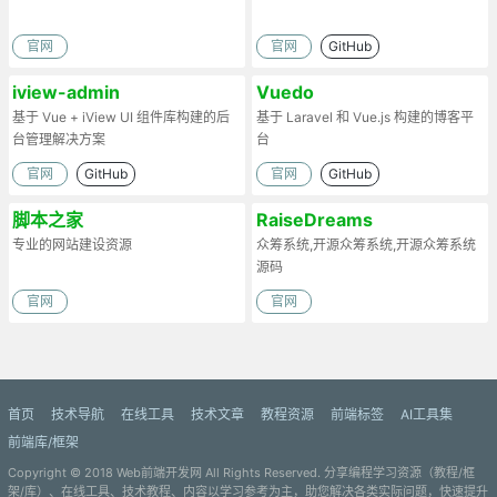
官网
官网
GitHub
iview-admin
Vuedo
基于 Vue + iView UI 组件库构建的后
基于 Laravel 和 Vue.js 构建的博客平
台管理解决方案
台
官网
GitHub
官网
GitHub
脚本之家
RaiseDreams
专业的网站建设资源
众筹系统,开源众筹系统,开源众筹系统
源码
官网
官网
首页
技术导航
在线工具
技术文章
教程资源
前端标签
AI工具集
前端库/框架