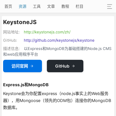
首页
资源
工具
文章
教程
栏目
KeystoneJS
网站地址:
http://keystonejs.com/zh/
GitHub:
http://github.com/keystonejs/keystone
描述信息:
以Express和MongoDB为基础搭建的Node.js CMS
和web应用程序平台
访问官网
GitHub
Express.js和MongoDB
Keystone会为你配置express（node.js事实上的Web服务
器），用Mongoose（领先的ODM包）连接你的MongoDB
数据库。