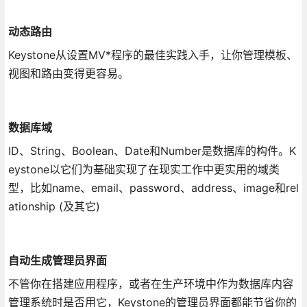
动态路由
Keystone从设置MV*程序的最佳实践入手，让你管理模板、
视图和路由变得更容易。
数据库域
ID、String、Boolean、Date和Number是数据库的构件。K
eystone以它们为基础实现了在现实工作中更实用的域类
型，比如name、email、password、address、image和rel
ationship (及其它)
自动生成管理员界面
不管你在搭建应用程序，或者在生产环境中作为数据库内容
管理系统时是否用它，Keystone的管理员界面都能节省你的