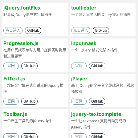
jQuery.fontFlex
tooltipster
轻量级jQuery响应式字体插件
一个强大又灵活的jQuery提示框插件
点击进入
GitHub
点击进入
GitHub
Progression.js
Inputmask
在用户完成表单时为用户提供实时提示
一个 jQuery 格式化输入插件
和进度更新
官网
GitHub
官网
GitHub
FitText.js
jPlayer
一款使文字填充式自适应的Jquery插
基于jQuery的全平台全终端音频、视频
件
播放器
官网
GitHub
官网
GitHub
Toolbar.js
jquery-textcomplete
一个产生工具列的jQuery插件
一个让 textareas 支持自动完成的
jQuery 插件
官网
GitHub
官网
GitHub