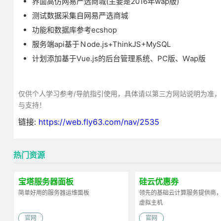
界面高仿网易严选商城(主要是2016年wap版)
测试数据采集自网易严选商城
功能和数据库参考ecshop
服务端api基于Ｎode.js+ThinkJS+MySQL
计划添加基于Vue.js的后台管理系统、PC版、Ｗap版
仅供个人学习参考/导航指引使用，具体请以第三方网站说明为准
与支持！
链接:
https://web.fly63.com/nav/2535
热门资源
宝塔服务器面板
硅云优惠券
简单好用的服务器运维面板
领先的基础云计算服务提供商，
虚拟主机
官网
官网