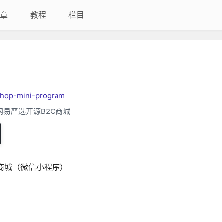
章
教程
栏目
eshop-mini-program
仿网易严选开源B2C商城
小程序商城（微信小程序）