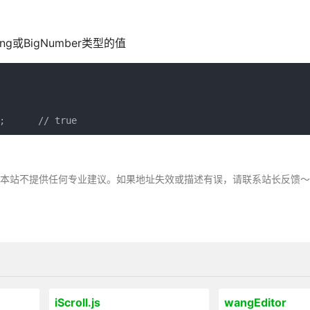
ng或BigNumber类型的值
;      // true
，本站不提供任何专业建议。如果地址失效或描述有误，请联系站长反馈
iScroll.js
wangEditor