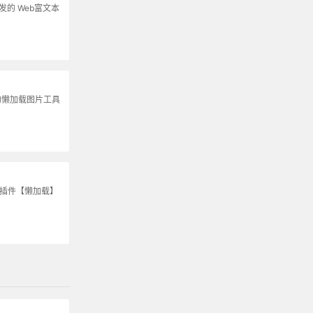
s开发的 Web富文本
的懒加载图片工具
S插件【懒加载】