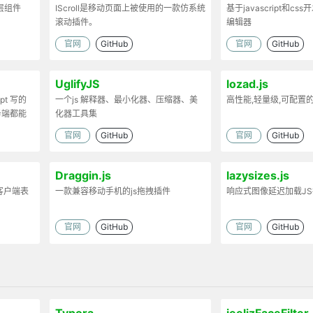
弹层组件
IScroll是移动页面上被使用的一款仿系统
基于javascript和cs
滚动插件。
编辑器
官网
GitHub
官网
GitHub
UglifyJS
lozad.js
ipt 写的
一个js 解释器、最小化器、压缩器、美
高性能,轻量级,可配置
务端都能
化器工具集
官网
GitHub
官网
GitHub
Draggin.js
lazysizes.js
客户端表
一款兼容移动手机的js拖拽插件
响应式图像延迟加载J
官网
GitHub
官网
GitHub
Typora
jeelizFaceFilter