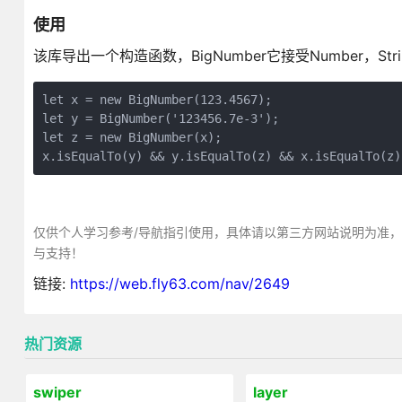
使用
该库导出一个构造函数，BigNumber它接受Number，Stri
let x = new BigNumber(123.4567);

let y = BigNumber('123456.7e-3');

let z = new BigNumber(x);

x.isEqualTo(y) && y.isEqualTo(z) && x.isEqualTo(z)
仅供个人学习参考/导航指引使用，具体请以第三方网站说明为准
与支持！
链接:
https://web.fly63.com/nav/2649
热门资源
swiper
layer