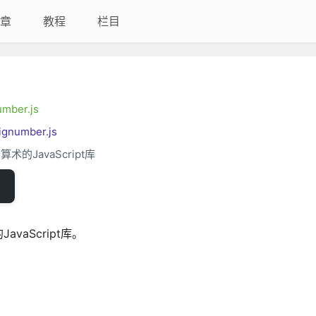
章
教程
栏目
umber.js
ignumber.js
JavaScript库
avaScript库。