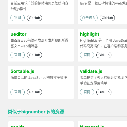
目前应用较广泛的移动端网页触摸内容
layer是一款口碑极佳的web
滑动js插件
官网
GitHub
点击进入
GitHub
ueditor
highlight
由百度web前端研发部开发所见即所得
Highlight.js 是一个用 JavaScr
富文本web编辑器
代码高亮插件，在客户端和服
工作。
官网
GitHub
官网
GitHub
Sortable.js
validate.js
简单灵活的 JavaScript 拖放排序插件
表单提供了强大的验证功能,让
单验证变得更简单
官网
GitHub
官网
GitHub
类似于bignumber.js的资源
sockjs
Numeral.js