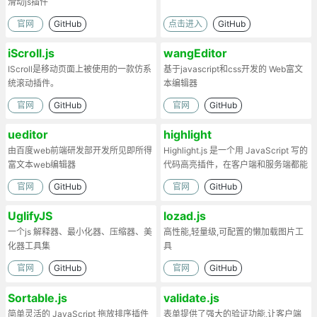
滑动js插件
官网
GitHub
点击进入
GitHub
iScroll.js
wangEditor
IScroll是移动页面上被使用的一款仿系
基于javascript和css开发的 Web富文
统滚动插件。
本编辑器
官网
GitHub
官网
GitHub
ueditor
highlight
由百度web前端研发部开发所见即所得
Highlight.js 是一个用 JavaScript 写的
富文本web编辑器
代码高亮插件，在客户端和服务端都能
工作。
官网
GitHub
官网
GitHub
UglifyJS
lozad.js
一个js 解释器、最小化器、压缩器、美
高性能,轻量级,可配置的懒加载图片工
化器工具集
具
官网
GitHub
官网
GitHub
Sortable.js
validate.js
简单灵活的 JavaScript 拖放排序插件
表单提供了强大的验证功能,让客户端