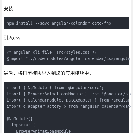
安装
npm install --save angular-calendar date-fns
引入css
/* angular-cli file: src/styles.css */

@import "../node_modules/angular-calendar/css/angular
最后，将日历模块导入到您的应用模块中：
import { NgModule } from '@angular/core';

import { BrowserAnimationsModule } from '@angular/pla
import { CalendarModule, DateAdapter } from 'angular-c
import { adapterFactory } from 'angular-calendar/date-
@NgModule({

  imports: [

    BrowserAnimationsModule,
