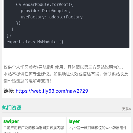
    CalendarModule.forRoot({

      provide: DateAdapter,

      useFactory: adapterFactory

    })

  ]

})

export class MyModule {}
仅供个人学习参考/导航指引使用，具体请以第三方网站说明为准，
本站不提供任何专业建议。如果地址失效或描述有误，请联系站长反
馈～感谢您的理解与支持！
链接:
https://web.fly63.com/nav/2729
热门资源
更多»
swiper
layer
目前应用较广泛的移动端网页触摸内容
layer是一款口碑极佳的web弹层组件