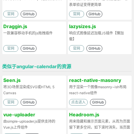
表单验证变得更简单
官网
GitHub
官网
GitHub
Draggin.js
lazysizes.js
一款兼容移动手机的js拖拽插件
响应式图像延迟加载JS插件【懒加
载】
官网
GitHub
官网
GitHub
类似于angular-calendar的资源
Seen.js
react-native-masonry
将3D场景渲染成SVG或HTML 5
用于渲染一个图像masonry~ish布局
Canvas
react-native组件
官网
GitHub
点击进入
GitHub
vue-uploader
Headroom.js
由simple-uploader.js提供支持的
用来隐藏和展示页面元素，从而为页面
Vue.js上传组件
留下更多空间，如下滚时消失，当页面
上滚时候又出现