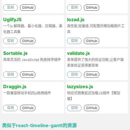
工作。
官网
GitHub
官网
GitHub
UglifyJS
lozad.js
一个js 解释器、最小化器、压缩器、美
高性能,轻量级,可配置的懒加载图片工
化器工具集
具
官网
GitHub
官网
GitHub
Sortable.js
validate.js
简单灵活的 JavaScript 拖放排序插件
表单提供了强大的验证功能,让客户端
表单验证变得更简单
官网
GitHub
官网
GitHub
Draggin.js
lazysizes.js
一款兼容移动手机的js拖拽插件
响应式图像延迟加载JS插件【懒加
载】
官网
GitHub
官网
GitHub
类似于react-timeline-gantt的资源