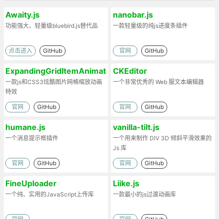
Awaity.js
nanobar.js
功能强大、轻量级bluebird.js替代品
一款轻量级的纯js进度条插件
点击进入
GitHub
官网
GitHub
ExpandingGridItemAnimation
CKEditor
一款js和CSS3炫酷图片网格缩放动画
一个非常优秀的 Web 服文本编辑器
特效
官网
GitHub
官网
GitHub
humane.js
vanilla-tilt.js
一个消息提示框插件
一个用来制作 DIV 3D 倾斜平滑效果的
Js 库
官网
GitHub
官网
GitHub
FineUploader
Liike.js
一个纯、实用的JavaScript上传库
一款最小的js过渡动画库