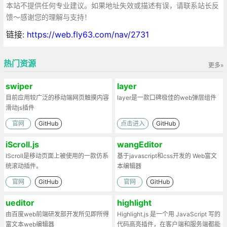
本站不提供任何专业建议。如果地址失效或描述有误，请联系站长反
馈～感谢您的理解与支持！
链接:
https://web.fly63.com/nav/2731
热门资源
更多»
swiper
layer
目前应用较广泛的移动端网页触摸内容
layer是一款口碑极佳的web弹层组件
滑动js插件
官网
GitHub
点击进入
GitHub
iScroll.js
wangEditor
IScroll是移动页面上被使用的一款仿系
基于javascript和css开发的 Web富文
统滚动插件。
本编辑器
官网
GitHub
官网
GitHub
ueditor
highlight
由百度web前端研发部开发所见即所得
Highlight.js 是一个用 JavaScript 写的
富文本web编辑器
代码高亮插件，在客户端和服务端都能