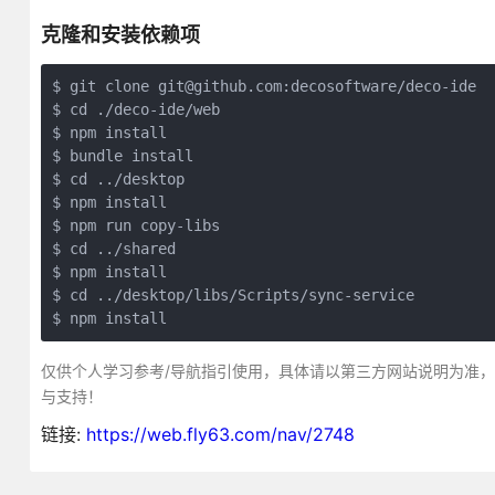
克隆和安装依赖项
$ git clone git@github.com:decosoftware/deco-ide

$ cd ./deco-ide/web

$ npm install

$ bundle install

$ cd ../desktop

$ npm install

$ npm run copy-libs

$ cd ../shared

$ npm install

$ cd ../desktop/libs/Scripts/sync-service

$ npm install
仅供个人学习参考/导航指引使用，具体请以第三方网站说明为准
与支持！
链接:
https://web.fly63.com/nav/2748