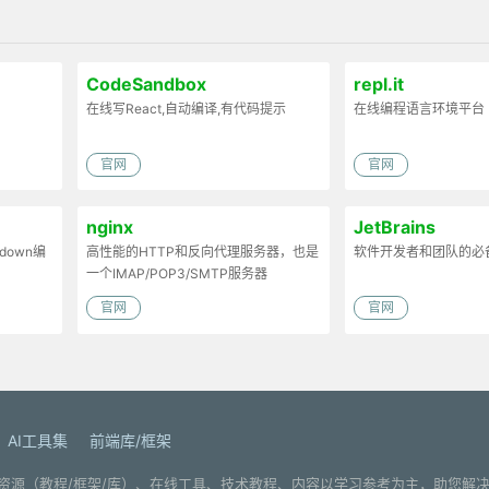
CodeSandbox
repl.it
在线写React,自动编译,有代码提示
在线编程语言环境平台
官网
官网
nginx
JetBrains
down编
高性能的HTTP和反向代理服务器，也是
软件开发者和团队的必
一个IMAP/POP3/SMTP服务器
官网
官网
AI工具集
前端库/框架
. 分享编程学习资源（教程/框架/库）、在线工具、技术教程、内容以学习参考为主，助