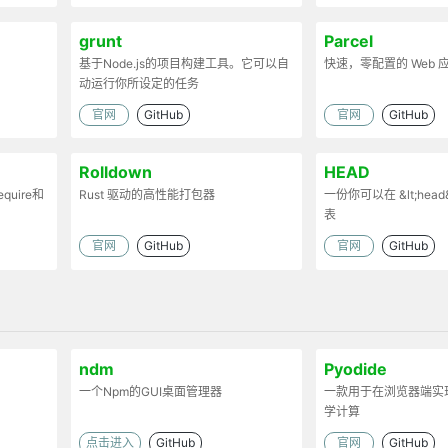
grunt
Parcel
基于Node.js的项目构建工具。它可以自
快速，零配置的 Web
动运行你所设定的任务
官网
GitHub
官网
GitHub
Rolldown
HEAD
uire和
Rust 驱动的高性能打包器
一份你可以在 &lt;head
表
时处理代码
官网
GitHub
官网
GitHub
。
ndm
Pyodide
一个Npm的GUI桌面管理器
一款用于在浏览器端实现
学计算
点击进入
GitHub
官网
GitHub