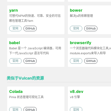
yarn
bower
可替代NPM的快速、可靠、安全的可信
解决js的依赖管理
赖包管理工具Yarn
官网
GitHub
官网
GitHub
babel
browserify
Babel 是一个 JavaScript 编译器，可用
一个浏览器端代码模块化工具,req
下一代JavaScript 语法写代码
module.exports来导入和导
出.Browserify的原理：部署
官网
GitHub
官网
GitHub
依赖，将模块打包为一个文件
类似于Vulcan的资源
Colada
v8.dev
Pinia 状态管理可视化工具
v8 引擎
官网
GitHub
官网