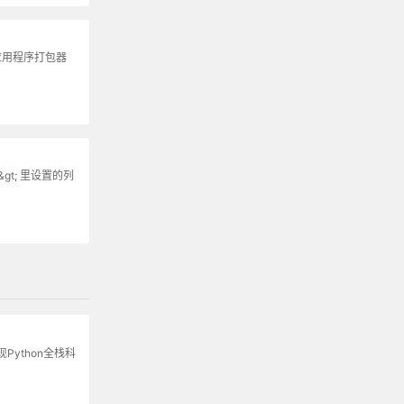
 应用程序打包器
&gt; 里设置的列
Python全栈科