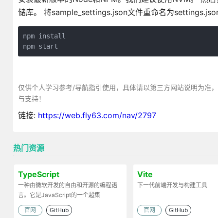
储库。 将sample_settings.json文件重命名为settings.j
npm install

npm start
仅供个人学习参考/导航指引使用，具体请以第三方网站说明为准
与支持！
链接:
https://web.fly63.com/nav/2797
热门资源
TypeScript
Vite
一种由微软开发的自由和开源的编程语
下一代前端开发与构建工具
言。它是JavaScript的一个超集
官网
GitHub
官网
GitHub