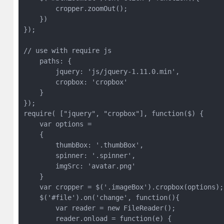
        cropper.zoomOut();

    })

});

// use with require js 

    paths: {

        jquery: 'js/jquery-1.11.0.min',

        cropbox: 'cropbox'

    }

});

require( ["jquery", "cropbox"], function($) {

    var options =

    {

        thumbBox: '.thumbBox',

        spinner: '.spinner',

        imgSrc: 'avatar.png'

    }

    var cropper = $('.imageBox').cropbox(options);

    $('#file').on('change', function(){

        var reader = new FileReader();

        reader.onload = function(e) {
