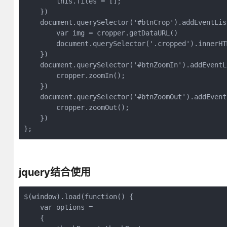
        this.files = [];

    })

    document.querySelector('#btnCrop').addEventLis
        var img = cropper.getDataURL()

        document.querySelector('.cropped').innerHT
    })

    document.querySelector('#btnZoomIn').addEventL
        cropper.zoomIn();

    })

    document.querySelector('#btnZoomOut').addEvent
        cropper.zoomOut();

    })

};
jquery结合使用
$(window).load(function() {

    var options =

    {
