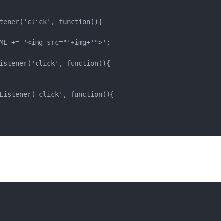
tener('click', function(){

ML += '<img src="'+img+'">';

istener('click', function(){

Listener('click', function(){
