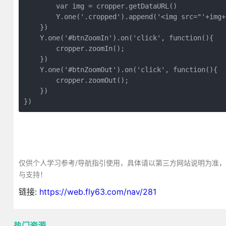
        var img = cropper.getDataURL()

        Y.one('.cropped').append('<img src="'+img+'
    })

    Y.one('#btnZoomIn').on('click', function(){

        cropper.zoomIn();

    })

    Y.one('#btnZoomOut').on('click', function(){

        cropper.zoomOut();

    })

})
仅供个人学习参考/导航指引使用，具体请以第三方网站说明为准
与支持！
链接:
https://web.fly63.com/nav/281
热门资源