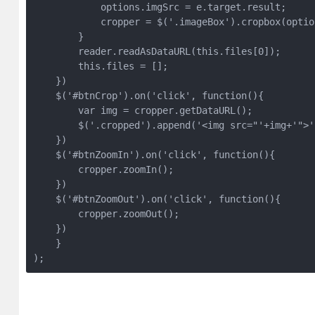
            options.imgSrc = e.target.result;

            cropper = $('.imageBox').cropbox(option
        }

        reader.readAsDataURL(this.files[0]);

        this.files = [];

    })

    $('#btnCrop').on('click', function(){

        var img = cropper.getDataURL();

        $('.cropped').append('<img src="'+img+'">')
    })

    $('#btnZoomIn').on('click', function(){

        cropper.zoomIn();

    })

    $('#btnZoomOut').on('click', function(){

        cropper.zoomOut();

    })

    }

);