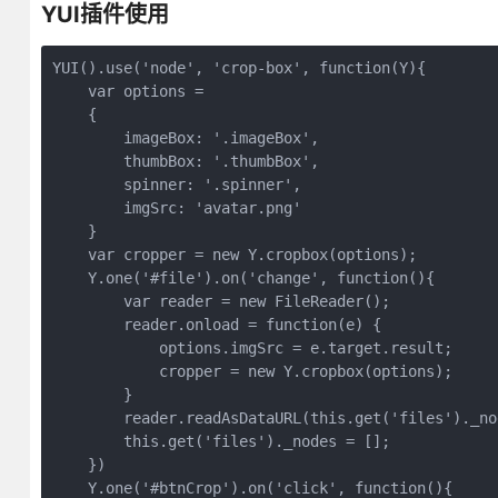
YUI插件使用
YUI().use('node', 'crop-box', function(Y){

    var options =

    {

        imageBox: '.imageBox',

        thumbBox: '.thumbBox',

        spinner: '.spinner',

        imgSrc: 'avatar.png'

    }

    var cropper = new Y.cropbox(options);

    Y.one('#file').on('change', function(){

        var reader = new FileReader();

        reader.onload = function(e) {

            options.imgSrc = e.target.result;

            cropper = new Y.cropbox(options);

        }

        reader.readAsDataURL(this.get('files')._nod
        this.get('files')._nodes = [];

    })

    Y.one('#btnCrop').on('click', function(){
