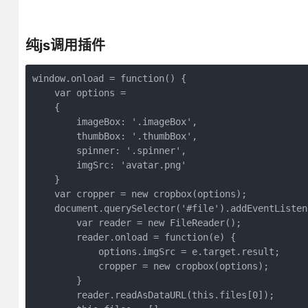
纯js调用插件
window.onload = function() {

    var options =

    {

        imageBox: '.imageBox',

        thumbBox: '.thumbBox',

        spinner: '.spinner',

        imgSrc: 'avatar.png'

    }

    var cropper = new cropbox(options);

    document.querySelector('#file').addEventListen
        var reader = new FileReader();

        reader.onload = function(e) {

            options.imgSrc = e.target.result;

            cropper = new cropbox(options);

        }

        reader.readAsDataURL(this.files[0]);
