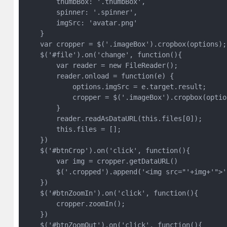
        thumbBox: '.thumbBox',

        spinner: '.spinner',

        imgSrc: 'avatar.png'

    }

    var cropper = $('.imageBox').cropbox(options);

    $('#file').on('change', function(){

        var reader = new FileReader();

        reader.onload = function(e) {

            options.imgSrc = e.target.result;

            cropper = $('.imageBox').cropbox(option
        }

        reader.readAsDataURL(this.files[0]);

        this.files = [];

    })

    $('#btnCrop').on('click', function(){

        var img = cropper.getDataURL()

        $('.cropped').append('<img src="'+img+'">')
    })

    $('#btnZoomIn').on('click', function(){

        cropper.zoomIn();

    })

    $('#btnZoomOut').on('click', function(){
