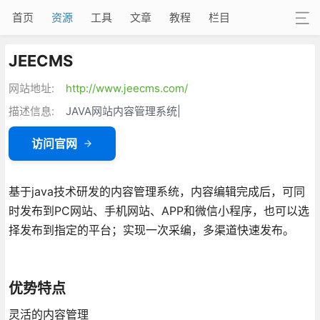
首页
资源
工具
文章
教程
栏目
JEECMS
网站地址:
http://www.jeecms.com/
描述信息:
JAVA网站内容管理系统|
访问官网
基于java技术研发的内容管理系统，内容编辑完成后，可同
时发布到PC网站、手机网站、APP和微信小程序，也可以选
择发布到指定的平台；实现一次采编，多渠道快速发布。
优势特点
灵活的内容管理