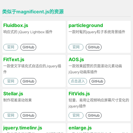
类似于magnificent.js的资源
Fluidbox.js
particleground
响应式的 jQuery Lightbox 插件
一款时髦的jquery粒子系统背景插件
官网
GitHub
官网
GitHub
FitText.js
AOS.js
一款使文字填充式自适应的Jquery插
一款效果超赞的页面滚动元素动画
件
jQuery动画库插件
官网
GitHub
点击进入
GitHub
Stellar.js
FitVids.js
制作视差滚动效果
轻量、易用让视频响应屏幕尺寸变化的
jquery插件
官网
GitHub
官网
GitHub
jquery.timelinr.js
enlarge.js