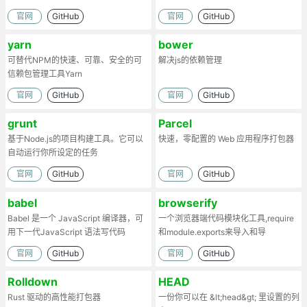
起
官网
GitHub
官网
GitHub
yarn
bower
可替代NPM的快速、可靠、安全的可
解决js的依赖管理
信赖包管理工具Yarn
官网
GitHub
官网
GitHub
grunt
Parcel
基于Node.js的项目构建工具。它可以
快速，零配置的 Web 应用程序打包器
自动运行你所设定的任务
官网
GitHub
官网
GitHub
babel
browserify
Babel 是一个 JavaScript 编译器，可
一个浏览器端代码模块化工具,require
用下一代JavaScript 语法写代码
和module.exports来导入和导
出.Browserify的原理：部署时处理代
官网
GitHub
官网
GitHub
码依赖，将模块打包为一个文件。
Rolldown
HEAD
Rust 驱动的高性能打包器
一份你可以在 &lt;head&gt; 里设置的列