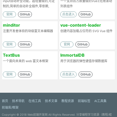
input自动补全功能，超轻量级的,可定
一个支持百万数量级的Vue3无限滚动
制的,简单的自动补全插件,零依赖,
列表组件
官网
GitHub
点击进入
GitHub
minditor
vue-content-loader
注重开发者体验的块级富文本编辑器
创建内容加载占位符的 SVG Vue 组件
官网
GitHub
官网
GitHub
TextBus
ImmortalDB
一个面向未来的 web 富文本框架
用于浏览器的弹性键值存储数据库
官网
GitHub
点击进入
GitHub
首页
技术导航
在线工具
技术文章
教程资源
前端标签
AI工具集
前端库/框架