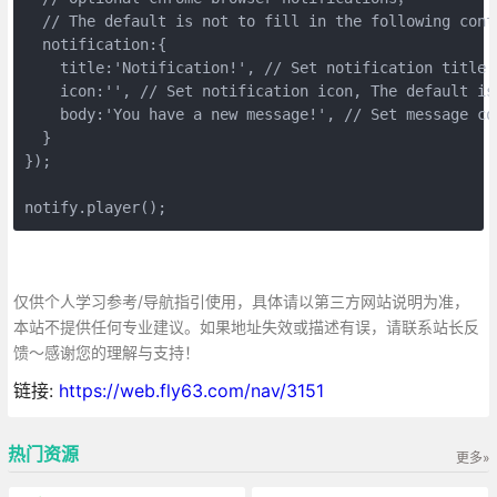
  // The default is not to fill in the following conte
  notification:{

    title:'Notification!', // Set notification title

    icon:'', // Set notification icon, The default is 
    body:'You have a new message!', // Set message con
  }

});

notify.player();
仅供个人学习参考/导航指引使用，具体请以第三方网站说明为准，
本站不提供任何专业建议。如果地址失效或描述有误，请联系站长反
馈～感谢您的理解与支持！
链接:
https://web.fly63.com/nav/3151
热门资源
更多»