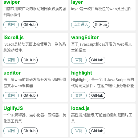
swiper
layer
目前应用较广泛的移动端网页触摸内容
layer是一款口碑极佳的web弹层组件
滑动js插件
官网
GitHub
点击进入
GitHub
iScroll.js
wangEditor
IScroll是移动页面上被使用的一款仿系
基于javascript和css开发的 Web富文
统滚动插件。
本编辑器
官网
GitHub
官网
GitHub
ueditor
highlight
由百度web前端研发部开发所见即所得
Highlight.js 是一个用 JavaScript 写的
富文本web编辑器
代码高亮插件，在客户端和服务端都能
工作。
官网
GitHub
官网
GitHub
UglifyJS
lozad.js
一个js 解释器、最小化器、压缩器、美
高性能,轻量级,可配置的懒加载图片工
化器工具集
具
官网
GitHub
官网
GitHub