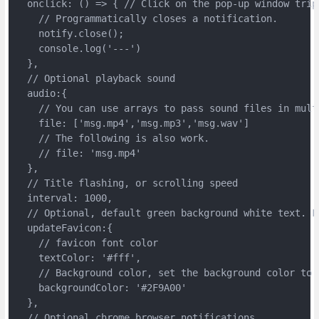
  onclick: () => { // Click on the pop-up window trip 
    // Programmatically closes a notification.

    notify.close();

    console.log('---')

  },

  // Optional playback sound

  audio:{

    // You can use arrays to pass sound files in multi
    file: ['msg.mp4','msg.mp3','msg.wav']

    // The following is also work.

    // file: 'msg.mp4'

  },

  // Title flashing, or scrolling speed

  interval: 1000,

  // Optional, default green background white text. Fa
  updateFavicon:{

    // favicon font color

    textColor: '#fff',

    // Background color, set the background color to 
    backgroundColor: '#2F9A00' 

  },

  // Optional chrome browser notifications，
