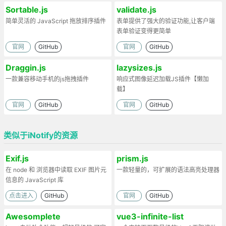
Sortable.js
validate.js
简单灵活的 JavaScript 拖放排序插件
表单提供了强大的验证功能,让客户端
表单验证变得更简单
官网
GitHub
官网
GitHub
Draggin.js
lazysizes.js
一款兼容移动手机的js拖拽插件
响应式图像延迟加载JS插件【懒加
载】
官网
GitHub
官网
GitHub
类似于iNotify的资源
Exif.js
prism.js
在 node 和 浏览器中读取 EXIF 图片元
一款轻量的，可扩展的语法高亮处理器
信息的 JavaScript 库
点击进入
GitHub
官网
GitHub
Awesomplete
vue3-infinite-list