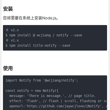
安装
您将需要在系统上安装Node.js。
＃ v2.x

$ npm install @ wcjiang / notify --save

＃ v1.x  

$ npm install title-notify --save
使用
import Notify from '@wcjiang/notify';

const notify = new Notify({

  message: 'There is message.', // page title.

  effect: 'flash', // flash | scroll, Flashing or scro
  openurl:'https://github.com/jaywcjlove/iNotify', //