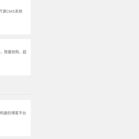
开源CMS系统
起，限量抢购，超
.js 构建的博客平台