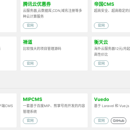
腾讯云优惠券
帝国CMS
云服务器,云数据库,CDN,域名注册等多
超高安全、超高稳定的
种云计算服务
官网
官网
禅道
衡天云
商
比较强大的项目管理源码
海外云服务器12元/月
高性价比
官网
官网
MIPCMS
Vuedo
户端CMS
一套基于百度MIP、熊掌号而开发的内容
基于 Laravel 和 Vue
管理系统
官网
官网
GitHub