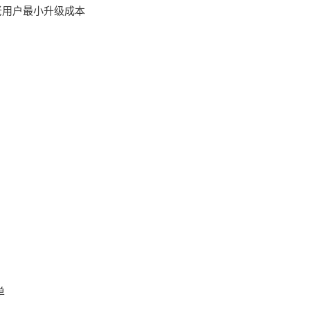
证老用户最小升级成本
单