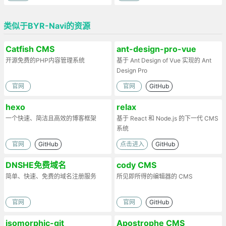
类似于BYR-Navi的资源
Catfish CMS
ant-design-pro-vue
开源免费的PHP内容管理系统
基于 Ant Design of Vue 实现的 Ant
Design Pro
官网
官网
GitHub
hexo
relax
一个快速、简洁且高效的博客框架
基于 React 和 Node.js 的下一代 CMS
系统
官网
GitHub
点击进入
GitHub
DNSHE免费域名
cody CMS
简单、快速、免费的域名注册服务
所见即所得的编辑器的 CMS
官网
官网
GitHub
isomorphic-git
Apostrophe CMS