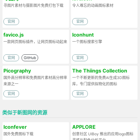
寻图片素材与摄影图片免费打包下载
令人难忘的动画图标素材
官网
官网
favico.js
Iconhunt
一款网页图标插件，让网页图标动起来
一个图标搜索引擎
官网
GitHub
官网
Picography
The Thiings Collection
国外高分辨率和免费图片素材高分辨率
一个不断更新的免费AI生成3D图标
来源之一
库，专门提供拟物化的图标
官网
官网
类似于新图网的资源
Iconfever
APPLORE
国外免费图标下载
创意社区 UIBoy 推出的应用logo图标