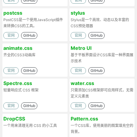
官网
GitHub
官网
GitHub
postcss
stylus
PostCSS是一个使用JavaScript插件
Stylus是一个高效、动态以及丰富的
来转换CSS的工具。
CSS预处理器
官网
GitHub
官网
GitHub
animate.css
Metro UI
齐全的CSS3动画库
基于平板界面设计CSS库是一种界面展
示技术
官网
GitHub
官网
GitHub
Spectre.css
water.css
轻量响应式 CSS 框架
只需添加CSS框架即可应用样式，无需
定义元素类
官网
GitHub
官网
GitHub
DropCSS
Pattern.css
一个用来清理无用 CSS 的小工具
一个CSS库，使用美丽的图案填充空的
背景。