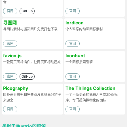
合
官网
GitHub
官网
寻图网
lordicon
寻图片素材与摄影图片免费打包下载
令人难忘的动画图标素材
官网
官网
favico.js
Iconhunt
一款网页图标插件，让网页图标动起来
一个图标搜索引擎
官网
GitHub
官网
Picography
The Thiings Collection
国外高分辨率和免费图片素材高分辨率
一个不断更新的免费AI生成3D图标
来源之一
库，专门提供拟物化的图标
官网
官网
类似于Illustrio的资源