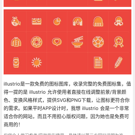
illustrio是一款免费的图标图库，收录完整的免费图标集，值
得一提的是 illustrio 允许使用者直接在线调整前景/背景颜
色、变换风格样式，提供SVG和PNG下载，让图标更符合你
的需求。如果平时APP设计时，我想 illustrio 会是一个非常
适合你的网站，而且不用担心版权问题，因为她也是免费可
商用的！