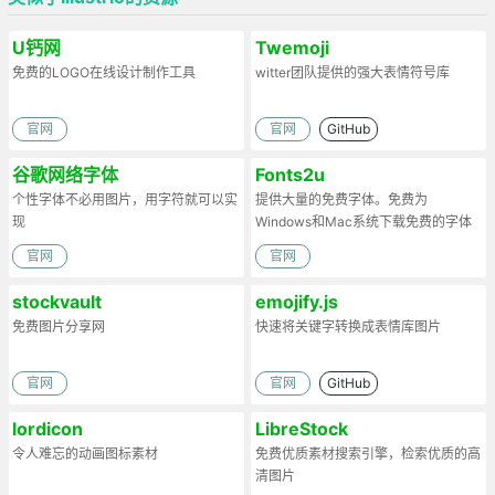
U钙网
Twemoji
免费的LOGO在线设计制作工具
witter团队提供的强大表情符号库
官网
官网
GitHub
谷歌网络字体
Fonts2u
个性字体不必用图片，用字符就可以实
提供大量的免费字体。免费为
现
Windows和Mac系统下载免费的字体
官网
官网
stockvault
emojify.js
免费图片分享网
快速将关键字转换成表情库图片
官网
官网
GitHub
lordicon
LibreStock
令人难忘的动画图标素材
免费优质素材搜索引擎，检索优质的高
清图片