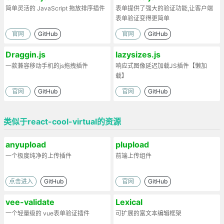
简单灵活的 JavaScript 拖放排序插件
表单提供了强大的验证功能,让客户端
表单验证变得更简单
官网
GitHub
官网
GitHub
Draggin.js
lazysizes.js
一款兼容移动手机的js拖拽插件
响应式图像延迟加载JS插件【懒加
载】
官网
GitHub
官网
GitHub
类似于react-cool-virtual的资源
anyupload
plupload
一个极度纯净的上传插件
前端上传组件
点击进入
GitHub
官网
GitHub
vee-validate
Lexical
一个轻量级的 vue表单验证插件
可扩展的富文本编辑框架