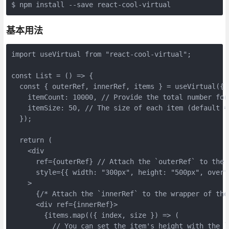
$ npm install --save react-cool-virtual
基本用法
import useVirtual from "react-cool-virtual";
const List = () => {
  const { outerRef, innerRef, items } = useVirtual({
    itemCount: 10000, // Provide the total number for
    itemSize: 50, // The size of each item (default =
  });
  return (
    <div
      ref={outerRef} // Attach the `outerRef` to the 
      style={{ width: "300px", height: "500px", overf
    >
      {/* Attach the `innerRef` to the wrapper of the
      <div ref={innerRef}>
        {items.map(({ index, size }) => (
          // You can set the item's height with the `