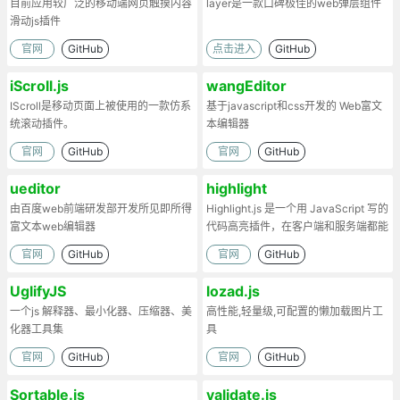
目前应用较广泛的移动端网页触摸内容
layer是一款口碑极佳的web弹层组件
滑动js插件
官网
GitHub
点击进入
GitHub
iScroll.js
wangEditor
IScroll是移动页面上被使用的一款仿系
基于javascript和css开发的 Web富文
统滚动插件。
本编辑器
官网
GitHub
官网
GitHub
ueditor
highlight
由百度web前端研发部开发所见即所得
Highlight.js 是一个用 JavaScript 写的
富文本web编辑器
代码高亮插件，在客户端和服务端都能
工作。
官网
GitHub
官网
GitHub
UglifyJS
lozad.js
一个js 解释器、最小化器、压缩器、美
高性能,轻量级,可配置的懒加载图片工
化器工具集
具
官网
GitHub
官网
GitHub
Sortable.js
validate.js