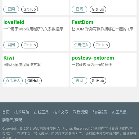
官网
GitHub
官网
GitHub
lovefield
FastDom
一个用于Web应用程序的关系数据库
让DOM的读/写操作捆绑在一起的js库
官网
GitHub
点击进入
GitHub
Kiwi
postcss-pxtorem
国际化全流程解决方案
一款转换px为rem的插件
点击进入
GitHub
官网
GitHub
首页
技术导航
在线工具
技术文章
教程资源
前端标签
AI工具集
前端库/框架