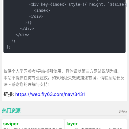
          <div key={index} style={{ height: `${size}p
            {index}
          </div>
        ))}
      </div>
    </div>
  );
};
仅供个人学习参考/导航指引使用，具体请以第三方网站说明为准，
本站不提供任何专业建议。如果地址失效或描述有误，请联系站长反
馈～感谢您的理解与支持！
链接:
https://web.fly63.com/nav/3431
热门资源
更多»
swiper
layer