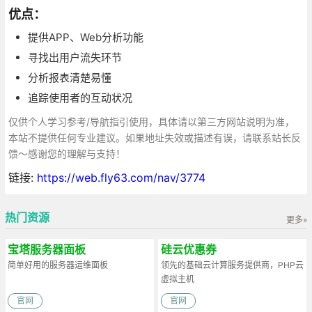
优点：
提供APP、Web分析功能
寻找出用户流失环节
分析报表清楚易懂
追踪使用者的互动状况
仅供个人学习参考/导航指引使用，具体请以第三方网站说明为准，
本站不提供任何专业建议。如果地址失效或描述有误，请联系站长反
馈～感谢您的理解与支持！
链接:
https://web.fly63.com/nav/3774
热门资源
更多»
宝塔服务器面板
硅云优惠券
简单好用的服务器运维面板
领先的基础云计算服务提供商，PHP云
虚拟主机
官网
官网