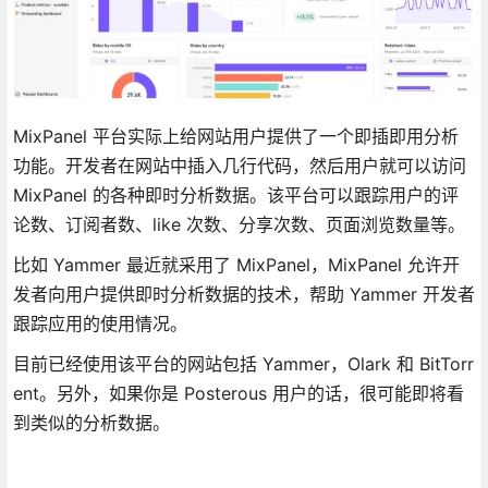
MixPanel 平台实际上给网站用户提供了一个即插即用分析
功能。开发者在网站中插入几行代码，然后用户就可以访问
MixPanel 的各种即时分析数据。该平台可以跟踪用户的评
论数、订阅者数、like 次数、分享次数、页面浏览数量等。
比如 Yammer 最近就采用了 MixPanel，MixPanel 允许开
发者向用户提供即时分析数据的技术，帮助 Yammer 开发者
跟踪应用的使用情况。
目前已经使用该平台的网站包括 Yammer，Olark 和 BitTorr
ent。另外，如果你是 Posterous 用户的话，很可能即将看
到类似的分析数据。