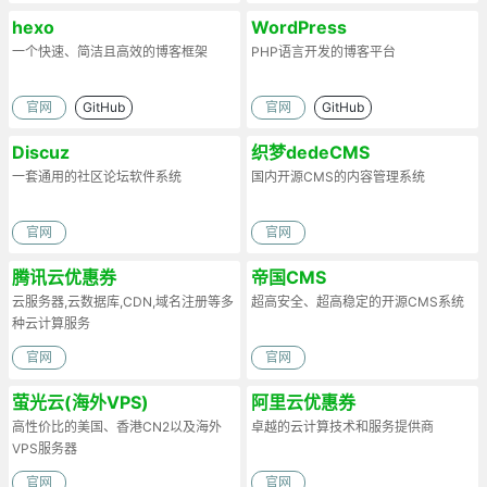
hexo
WordPress
一个快速、简洁且高效的博客框架
PHP语言开发的博客平台
官网
GitHub
官网
GitHub
Discuz
织梦dedeCMS
一套通用的社区论坛软件系统
国内开源CMS的内容管理系统
官网
官网
腾讯云优惠券
帝国CMS
云服务器,云数据库,CDN,域名注册等多
超高安全、超高稳定的开源CMS系统
种云计算服务
官网
官网
萤光云(海外VPS)
阿里云优惠券
高性价比的美国、香港CN2以及海外
卓越的云计算技术和服务提供商
VPS服务器
官网
官网