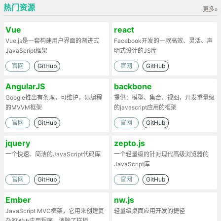
热门资源
更多»
Vue
react
Vue.js是一套构建用户界面的渐进式
Facebook开发的一款高效、灵活、声
JavaScript框架
明式设计的JS库
官网
GitHub
官网
GitHub
AngularJS
backbone
Google推出有条理，可维护，易编程
提供：模型、集合、视图，开发重量级
的MVVM框架
的javascript应用的框架
官网
GitHub
官网
GitHub
jquery
zepto.js
一个快速、简洁的JavaScript代码库
一个轻量级的针对现代高级浏览器的
JavaScript库
官网
GitHub
官网
GitHub
Ember
nw.js
JavaScript MVC框架，它用来创建复
轻量级桌面应用开发的捷径
杂的Web应用程序，消除了样板