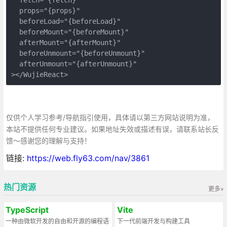
  props="{props}"
  beforeLoad="{beforeLoad}"
  beforeMount="{beforeMount}"
  afterMount="{afterMount}"
  beforeUnmount="{beforeUnmount}"
  afterUnmount="{afterUnmount}"
></WujieReact>
仅供个人学习参考/导航指引使用，具体请以第三方网站说明为准，
本站不提供任何专业建议。如果地址失效或描述有误，请联系站长反
馈～感谢您的理解与支持！
链接:
https://web.fly63.com/nav/3861
热门资源
更多»
TypeScript
Vite
一种由微软开发的自由和开源的编程语
下一代前端开发与构建工具