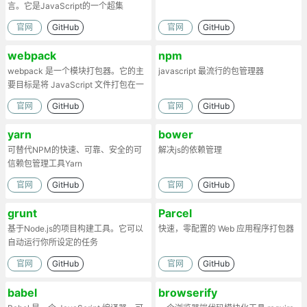
言。它是JavaScript的一个超集
官网
GitHub
官网
GitHub
webpack
npm
webpack 是一个模块打包器。它的主
javascript 最流行的包管理器
要目标是将 JavaScript 文件打包在一
起
官网
GitHub
官网
GitHub
yarn
bower
可替代NPM的快速、可靠、安全的可
解决js的依赖管理
信赖包管理工具Yarn
官网
GitHub
官网
GitHub
grunt
Parcel
基于Node.js的项目构建工具。它可以
快速，零配置的 Web 应用程序打包器
自动运行你所设定的任务
官网
GitHub
官网
GitHub
babel
browserify