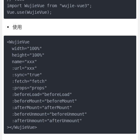
import WujieVue from "wujie-vue3";
Vue.use(WujieVue);
使用
<WujieVue
  width="100%"
  height="100%"
  name="xxx"
  :url="xxx"
  :sync="true"
  :fetch="fetch"
  :props="props"
  :beforeLoad="beforeLoad"
  :beforeMount="beforeMount"
  :afterMount="afterMount"
  :beforeUnmount="beforeUnmount"
  :afterUnmount="afterUnmount"
></WujieVue>