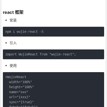
react 框架
安装
npm i wujie-react -S
引入
import WujieReact from "wujie-react";
使用
<WujieReact
  width="100%"
  height="100%"
  name="xxx"
  url="{xxx}"
  sync="{true}"
  fetch="{fetch}"