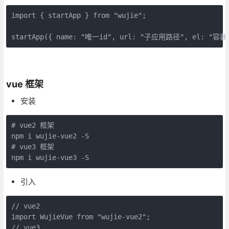
import { startApp } from "wujie";
startApp({ name: "唯一id", url: "子应用路径", el: "容器",
vue 框架
安装
# vue2 框架
npm i wujie-vue2 -S
# vue3 框架
npm i wujie-vue3 -S
引入
// vue2
import WujieVue from "wujie-vue2";
// vue3