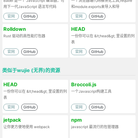
Babel 是一个 JavaScript 编译器，可
一个浏览器端代码模块化工具,require
用下一代JavaScript 语法写代码
和module.exports来导入和导
出.Browserify的原理：部署时处理代
官网
GitHub
官网
GitHub
码依赖，将模块打包为一个文件。
Rolldown
HEAD
Rust 驱动的高性能打包器
一份你可以在 &lt;head&gt; 里设置的列
表
官网
GitHub
官网
GitHub
类似于wujie (无界)的资源
HEAD
Broccoli.js
一份你可以在 &lt;head&gt; 里设置的列
一个Javascript构建工具
表
官网
GitHub
官网
GitHub
jetpack
npm
让你更方便地使用 webpack
javascript 最流行的包管理器