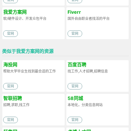
我爱方案网
Fiverr
软/硬件设计、开发众包平台
国外自由职业者找活的平台
官网
官网
类似于我爱方案网的资源
海投网
百度百聘
帮助大学毕业生找到最合适的工作
找工作,人才招聘,招聘信息
官网
官网
智联招聘
58同城
招聘,求职,找工作
本地化，分类信息网站
官网
官网