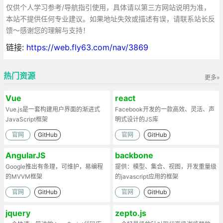
仅供个人学习参考/导航指引使用，具体请以第三方网站说明为准，
本站不提供任何专业建议。如果地址失效或描述有误，请联系站长反
馈～感谢您的理解与支持！
链接:
https://web.fly63.com/nav/3869
热门资源
更多»
Vue
react
Vue.js是一套构建用户界面的渐进式
Facebook开发的一款高效、灵活、声
JavaScript框架
明式设计的JS库
官网
GitHub
官网
GitHub
AngularJS
backbone
Google推出有条理，可维护，易编程
提供：模型、集合、视图，开发重量级
的MVVM框架
的javascript应用的框架
官网
GitHub
官网
GitHub
jquery
zepto.js