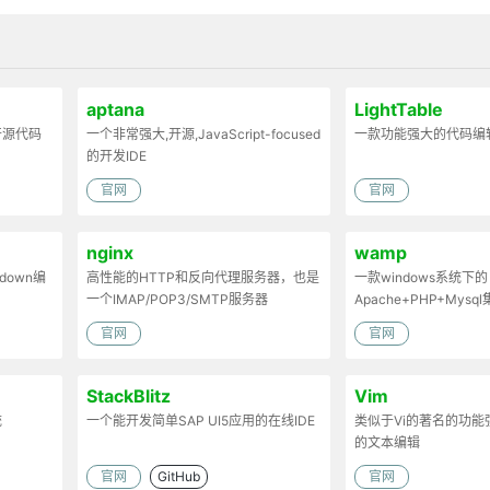
aptana
LightTable
开源代码
一个非常强大,开源,JavaScript-focused
一款功能强大的代码编
的开发IDE
官网
官网
nginx
wamp
down编
高性能的HTTP和反向代理服务器，也是
一款windows系统下的
一个IMAP/POP3/SMTP服务器
Apache+PHP+Mys
官网
官网
StackBlitz
Vim
统
一个能开发简单SAP UI5应用的在线IDE
类似于Vi的著名的功
的文本编辑
官网
GitHub
官网