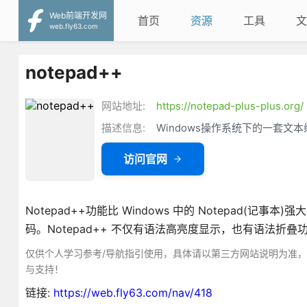
Web前端开发网
首页
资源
工具
文
web.fly63.com
notepad++
网站地址:
https://notepad-plus-plus.org/
描述信息:
Windows操作系统下的一套文
访问官网
Notepad++功能比 Windows 中的 Notepad
码。Notepad++ 不仅有语法高亮度显示，也有语法
仅供个人学习参考/导航指引使用，具体请以第三方网站说明为准
与支持！
链接:
https://web.fly63.com/nav/418