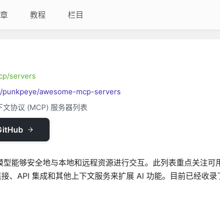
章
教程
栏目
mcp/servers
om/punkpeye/awesome-mcp-servers
协议 (MCP) 服务器列表
GitHub
I 模型能够安全地与本地和远程资源进行交互。此列表重点关注可
接、API 集成和其他上下文服务来扩展 AI 功能。目前已经收