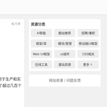
分享
资源分类
AI智能
酷站推荐
招聘/兼职
框架/库
模块/管理
移动端UI框架
Web-UI框架
Js插件
CSS相关
在线工具
建站资源
更多
用于生产和实
网站收录 / 问题反馈
录了超过几百个