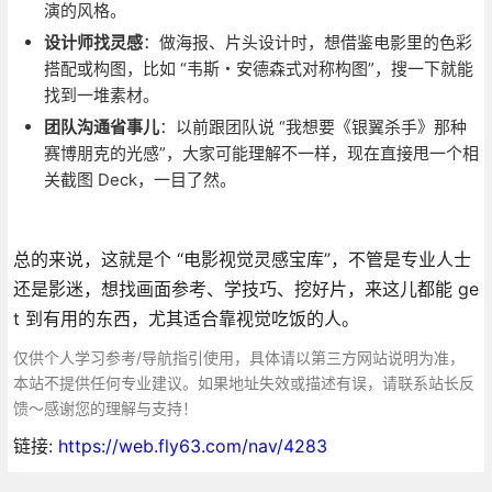
演的风格。
设计师找灵感
：做海报、片头设计时，想借鉴电影里的色彩
搭配或构图，比如 “韦斯・安德森式对称构图”，搜一下就能
找到一堆素材。
团队沟通省事儿
：以前跟团队说 “我想要《银翼杀手》那种
赛博朋克的光感”，大家可能理解不一样，现在直接甩一个相
关截图 Deck，一目了然。
总的来说，这就是个 “电影视觉灵感宝库”，不管是专业人士
还是影迷，想找画面参考、学技巧、挖好片，来这儿都能 ge
t 到有用的东西，尤其适合靠视觉吃饭的人。
仅供个人学习参考/导航指引使用，具体请以第三方网站说明为准，
本站不提供任何专业建议。如果地址失效或描述有误，请联系站长反
馈～感谢您的理解与支持！
链接:
https://web.fly63.com/nav/4283