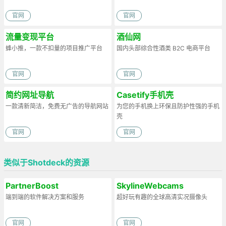
官网
官网
流量变现平台
酒仙网
蜂小推，一款不扣量的项目推广平台
国内头部综合性酒类 B2C 电商平台
官网
官网
简约网址导航
Casetify手机壳
一款清新简洁，免费无广告的导航网站
为您的手机换上环保且防护性强的手机
壳
官网
官网
类似于Shotdeck的资源
PartnerBoost
SkylineWebcams
端到端的软件解决方案和服务
超好玩有趣的全球高清实况摄像头
官网
官网