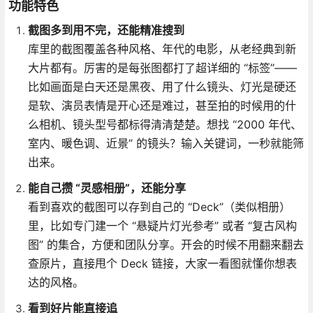
功能特色
截图多到用不完，还能精准搜到
库里的截图覆盖各种风格、年代的电影，从老经典到新
大片都有。厉害的是每张图都打了超详细的 “标签”——
比如画面是白天还是黑夜、用了什么镜头、灯光是硬还
是软、演员表情是开心还是难过，甚至拍的时候用的什
么相机、镜头型号都标得清清楚楚。想找 “2000 年代、
室内、暖色调、近景” 的镜头？输入关键词，一秒就能筛
出来。
能自己攒 “灵感相册”，还能分享
看到喜欢的截图可以存到自己的 “Deck”（类似相册）
里，比如专门建一个 “悬疑片灯光参考” 或者 “复古风构
图” 的集合，方便和团队分享。开会的时候不用翻来翻去
查原片，直接甩个 Deck 链接，大家一看图就懂你想表
达的风格。
看到好片能直接追