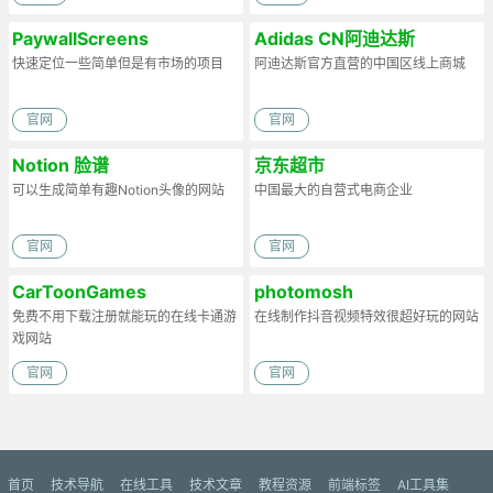
PaywallScreens
Adidas CN阿迪达斯
快速定位一些简单但是有市场的项目
阿迪达斯官方直营的中国区线上商城
官网
官网
Notion 脸谱
京东超市
可以生成简单有趣Notion头像的网站
中国最大的自营式电商企业
官网
官网
CarToonGames
photomosh
免费不用下载注册就能玩的在线卡通游
在线制作抖音视频特效很超好玩的网站
戏网站
官网
官网
首页
技术导航
在线工具
技术文章
教程资源
前端标签
AI工具集