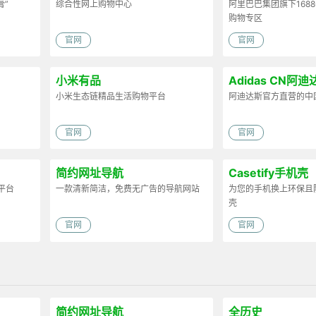
膏”
综合性网上购物中心
阿里巴巴集团旗下168
购物专区
官网
官网
小米有品
Adidas CN阿迪
小米生态链精品生活购物平台
阿迪达斯官方直营的中
官网
官网
简约网址导航
Casetify手机壳
平台
一款清新简洁，免费无广告的导航网站
为您的手机换上环保且
壳
官网
官网
简约网址导航
全历史