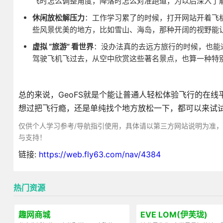
飞时怎么调整角度，降落时怎么对准跑道，为以后深入了
休闲放松解压力
：工作学习累了的时候，打开网站开着飞
些风景优美的地方，比如雪山、海岛，那种开阔的视野能
虚拟 “旅游” 看世界
：没办法真的去远方旅行的时候，也能通
驾驶飞机飞过去，从空中欣赏这些著名景点，也算一种特别的
总的来说，GeoFS就是个能让普通人轻松体验飞行的在
想过把飞行瘾，还是单纯找个地方放松一下，都可以来试
仅供个人学习参考/导航指引使用，具体请以第三方网站说明为准
与支持！
链接:
https://web.fly63.com/nav/4384
热门资源
趣网商城
EVE LOM(伊芙珑)