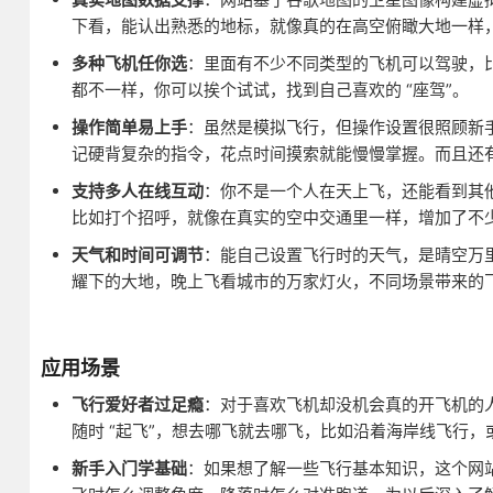
下看，能认出熟悉的地标，就像真的在高空俯瞰大地一样
多种飞机任你选
：里面有不少不同类型的飞机可以驾驶，
都不一样，你可以挨个试试，找到自己喜欢的 “座驾”。
操作简单易上手
：虽然是模拟飞行，但操作设置很照顾新
记硬背复杂的指令，花点时间摸索就能慢慢掌握。而且还
支持多人在线互动
：你不是一个人在天上飞，还能看到其
比如打个招呼，就像在真实的空中交通里一样，增加了不
天气和时间可调节
：能自己设置飞行时的天气，是晴空万
耀下的大地，晚上飞看城市的万家灯火，不同场景带来的
应用场景
飞行爱好者过足瘾
：对于喜欢飞机却没机会真的开飞机的人
随时 “起飞”，想去哪飞就去哪飞，比如沿着海岸线飞行
新手入门学基础
：如果想了解一些飞行基本知识，这个网