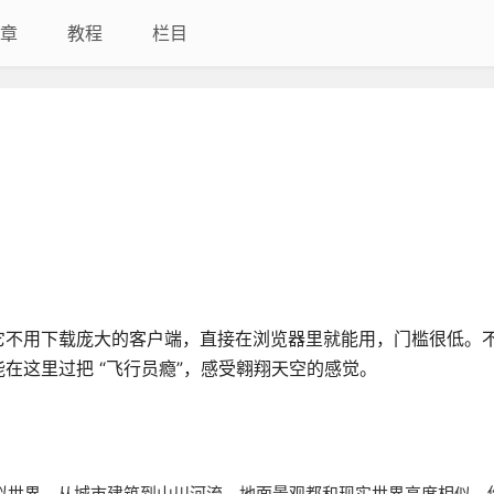
章
教程
栏目
它不用下载庞大的客户端，直接在浏览器里就能用，门槛很低。
在这里过把 “飞行员瘾”，感受翱翔天空的感觉。
拟世界，从城市建筑到山川河流，地面景观都和现实世界高度相似。