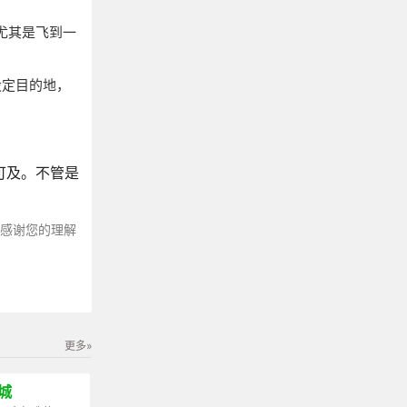
尤其是飞到一
设定目的地，
可及。不管是
～感谢您的理解
更多»
城