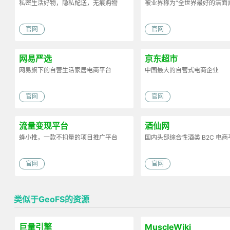
私密生活好物，隐私配送，无痕购物
被业界称为“全世界最好的洁面
官网
官网
网易严选
京东超市
网易旗下的自营生活家居电商平台
中国最大的自营式电商企业
官网
官网
流量变现平台
酒仙网
蜂小推，一款不扣量的项目推广平台
国内头部综合性酒类 B2C 电商
官网
官网
类似于GeoFS的资源
巨量引擎
MuscleWiki