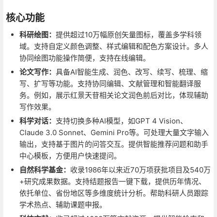
核心功能
科研绘图：
提供超过10万幅原创矢量图标，覆盖多学科领
域。支持自定义颜色调整、样式编辑和配色方案设计。多人
协同绘图功能操作简便，支持在线编辑。
论文写作：
具备AI智能生成、润色、改写、续写、梳理、缩
写、扩写等功能。支持协同编辑、文献管理和智能翻译服
务。例如，展示红景天苷相关论文润色前后对比，体现辅助
写作效果。
科学对话：
支持切换多种AI模型，如GPT 4 Vision、
Claude 3.0 Sonnet、Gemini Pro等。可处理大量文字输入
输出，支持基于图片的问答交互。提供智能推荐问题和助手
中心模板，方便用户快速提问。
自然科学基金：
收录1986年以来近70万项获批项目及540万
+研究成果数据。支持结题报告一键下载，提供历年情况、
依托单位、省份地区等多维度统计分析。帮助科研人员跟踪
学术热点、辅助课题申报。