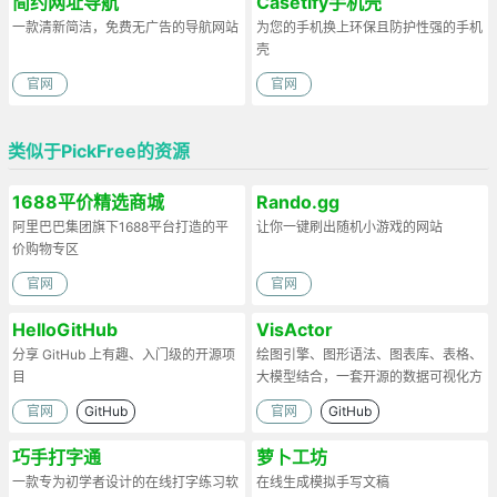
简约网址导航
Casetify手机壳
一款清新简洁，免费无广告的导航网站
为您的手机换上环保且防护性强的手机
壳
官网
官网
类似于PickFree的资源
1688平价精选商城
Rando.gg
阿里巴巴集团旗下1688平台打造的平
让你一键刷出随机小游戏的网站
价购物专区
官网
官网
HelloGitHub
VisActor
分享 GitHub 上有趣、入门级的开源项
绘图引擎、图形语法、图表库、表格、
目
大模型结合，一套开源的数据可视化方
案
官网
GitHub
官网
GitHub
巧手打字通
萝卜工坊
一款专为初学者设计的在线打字练习软
在线生成模拟手写文稿