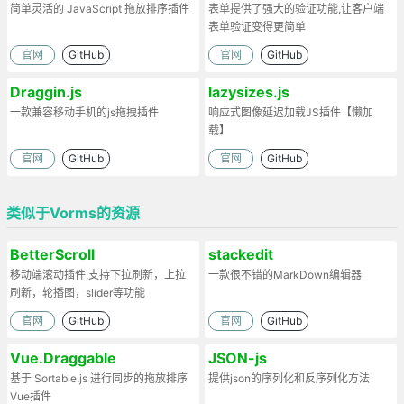
简单灵活的 JavaScript 拖放排序插件
表单提供了强大的验证功能,让客户端
表单验证变得更简单
官网
GitHub
官网
GitHub
Draggin.js
lazysizes.js
一款兼容移动手机的js拖拽插件
响应式图像延迟加载JS插件【懒加
载】
官网
GitHub
官网
GitHub
类似于Vorms的资源
BetterScroll
stackedit
移动端滚动插件,支持下拉刷新，上拉
一款很不错的MarkDown编辑器
刷新，轮播图，slider等功能
官网
GitHub
官网
GitHub
Vue.Draggable
JSON-js
基于 Sortable.js 进行同步的拖放排序
提供json的序列化和反序列化方法
Vue插件