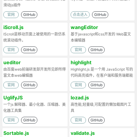
滑动js插件
官网
GitHub
点击进入
GitHub
iScroll.js
wangEditor
IScroll是移动页面上被使用的一款仿系
基于javascript和css开发的 Web富文
统滚动插件。
本编辑器
官网
GitHub
官网
GitHub
ueditor
highlight
由百度web前端研发部开发所见即所得
Highlight.js 是一个用 JavaScript 写的
富文本web编辑器
代码高亮插件，在客户端和服务端都能
工作。
官网
GitHub
官网
GitHub
UglifyJS
lozad.js
一个js 解释器、最小化器、压缩器、美
高性能,轻量级,可配置的懒加载图片工
化器工具集
具
官网
GitHub
官网
GitHub
Sortable.js
validate.js