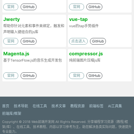
官网
GitHub
官网
GitHub
Jwerty
vue-tap
帮助你针对元素和事件来绑定，触发和
vue的tap手势插件
声明输入键组合的js库
官网
GitHub
点击进入
GitHub
Magenta.js
compressor.js
基于TensorFlow.js的音乐生成开发包
纯前端图片压缩js库
官网
GitHub
官网
GitHub
首页
技术导航
在线工具
技术文章
教程资源
前端标签
AI工具集
前端库/框架